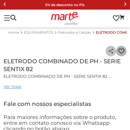
5% de desconto no Pix
EQUIPAMENTOS
Eletrodos e Células
ELETRODO COMBIN
ELETRODO COMBINADO DE PH - SERIE
SENTIX 82
ELETRODO COMBINADO DE PH - SERIE SENTIX 82
Ver mais
Características gerais:
Eletrodo Combinado de pH com termocompensador
Fale com nossos especialistas
acoplado.
Eletrólito de referência livre de íons de prata, o que diminui
a precipitação de compostos. que contenham prata.
Para maiores informações sobre o produto,
entre em contato conosco via Whatsapp
Especificações técnicas:
clicando no botão abaixo: