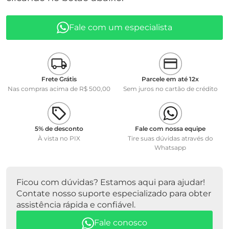
• Faixa de medição pH: 0 ... 14
• Faixa de Temperatura: 0 ... 100º C
Fale com um especialista
• Eletrólito de referência: KCl 3 MOLAR, Ag livre
• Resitência da membrana:
Frete Grátis
Parcele em até 12x
Nas compras acima de R$ 500,00
Sem juros no cartão de crédito
5% de desconto
Fale com nossa equipe
À vista no PIX
Tire suas dúvidas através do
Whatsapp
Ficou com dúvidas? Estamos aqui para ajudar!
Contate nosso suporte especializado para obter
assistência rápida e confiável.
Fale conosco