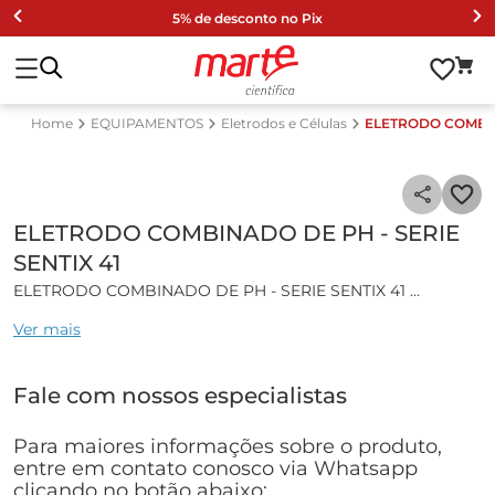
5% de desconto no Pix
EQUIPAMENTOS
Eletrodos e Células
ELETRODO COMBINA
ELETRODO COMBINADO DE PH - SERIE
SENTIX 41
ELETRODO COMBINADO DE PH - SERIE SENTIX 41
Ver mais
Características gerais:
Eletrodo Combinado de pH com termocompensador
Fale com nossos especialistas
acoplado.
Eletrólito de referência livre de íons de prata, o que diminui
a precipitação de compostos que contenham prata.
Para maiores informações sobre o produto,
entre em contato conosco via Whatsapp
Especificações técnicas:
clicando no botão abaixo: