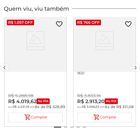
Quem viu, viu também
R$
1
.
057
OFF
R$
766
OFF
PL 81-225PHT VP
ELETRODO SENTIX ORP-T
900
R$
5
.
288
,
98
R$
3
.
833
,
16
R$
4
.
019
,
62
R$
2
.
913
,
20
No PIX
No PIX
8
x de
R$
528
,
89
6
x de
R$
511
,
08
R$
4
.
231
,
18
R$
3
.
066
,
53
ou
em
ou
em
Comprar
Comprar