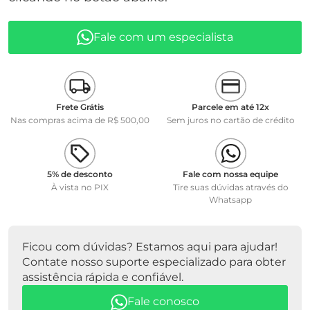
• Faixa de medição pH: 0 ... 14
• Faixa de Temperatura: 0 ... 80º C
Fale com um especialista
• Eletrólito de referência: Polímero gel KCl
• Resitência da membrana:
Frete Grátis
Parcele em até 12x
Nas compras acima de R$ 500,00
Sem juros no cartão de crédito
5% de desconto
Fale com nossa equipe
À vista no PIX
Tire suas dúvidas através do
Whatsapp
Ficou com dúvidas? Estamos aqui para ajudar!
Contate nosso suporte especializado para obter
assistência rápida e confiável.
Fale conosco