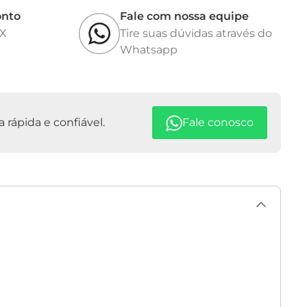
onto
Fale com nossa equipe
IX
Tire suas dúvidas através do
Whatsapp
rápida e confiável.
Fale conosco