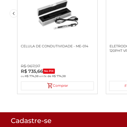
CELULA DE CONDUTIVIDADE - ME-014
ELETRODO
120PHT V
R$
967
,
97
R$
735
,
66
No PIX
R$
774
,
38
1
x de
R$
774
,
38
ou
em
Comprar
F
Cadastre-se