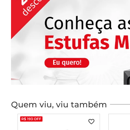
Quem viu, viu também
R$
193
OFF