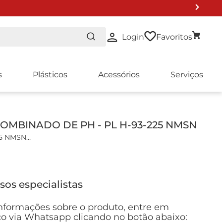
Login
Favoritos
s
Plásticos
Acessórios
Serviços
OMBINADO DE PH - PL H-93-225 NMSN
25 NMSN
do de pH de baixa manutenção com compensação de
0K.
sos especialistas
ia Silamid com reserva de íons de prata.
icas:
nformações sobre o produto, entre em
o via Whatsapp clicando no botão abaixo: