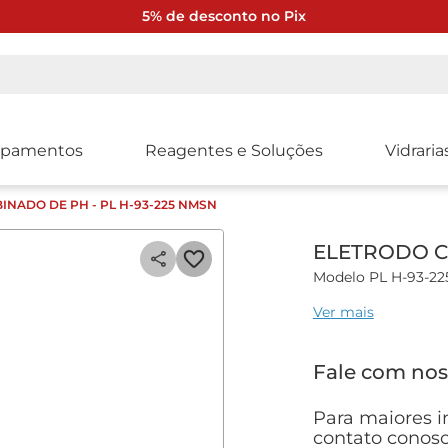
5% de desconto no Pix
ipamentos
Reagentes e Soluções
Vidraria
NADO DE PH - PL H-93-225 NMSN
ELETRODO C
Modelo PL H-93-2
Ver mais
Eletrodo combina
temperatura NTC 3
Fale com nos
Sistema de referenc
Especificações técn
Para maiores i
contato conosc