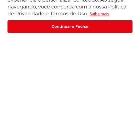
navegando, você concorda com a nossa Política
Segunda a Sexta | 07h42 às 17h30
Saiba mais
de Privacidade e Termos de Uso.
Exceto feriados
WhatsApp:
(11) 3411-4500
Fale com um especialista
Email:
loja@marte.com.br
Institucional
Central de Atendimento
Quem Somos
Política de Privacidade
Central de Atendimento
Formas de pagamento
Trabalhe Conosco
Formas de Pagamento
Catálogos | FDS | Manuais| Guias
Prazo de Entrega
Trocas e Devoluções
Selos de segurança