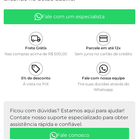
Marca WTW
Fale com um especialista
Frete Grátis
Parcele em até 12x
Nas compras acima de R$ 500,00
Sem juros no cartão de crédito
5% de desconto
Fale com nossa equipe
À vista no PIX
Tire suas dúvidas através do
Whatsapp
Ficou com dúvidas? Estamos aqui para ajudar!
Contate nosso suporte especializado para obter
assistência rápida e confiável.
Fale conosco