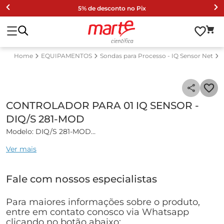
5% de desconto no Pix
EQUIPAMENTOS
Sondas para Processo - IQ Sensor Net
CONTROLADOR PARA 01 IQ SENSOR -
DIQ/S 281-MOD
Modelo: DIQ/S 281-MOD
Ver mais
Controlador para 1 sensor com Modbus RTU Dual IQ/System
281.
Controlador universal para conectar 1 sensor digital IQ com
Fale com nossos especialistas
Modbus RTU e 2 relés.
100 ... 240 VAC.
Para maiores informações sobre o produto,
Referência: 472105
entre em contato conosco via Whatsapp
clicando no botão abaixo: