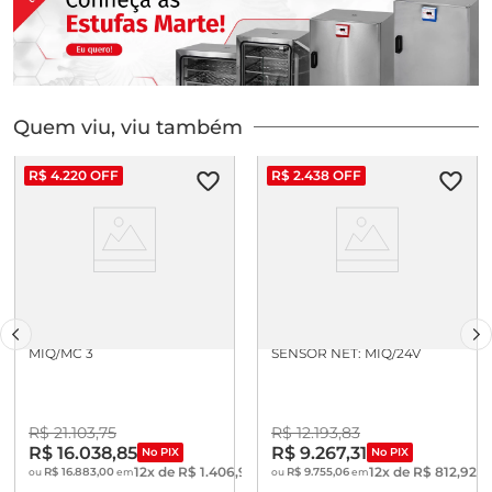
Quem viu, viu também
R$
4
.
220
OFF
R$
2
.
438
OFF
PAINEL CONTROLADDOR
ACESSORIO P/ SISTEMA IQ
MIQ/MC 3
SENSOR NET: MIQ/24V
R$
21
.
103
,
75
R$
12
.
193
,
83
R$
16
.
038
,
85
R$
9
.
267
,
31
No PIX
No PIX
12
x de
R$
1
.
406
,
91
12
x de
R$
812
,
92
R$
16
.
883
,
00
R$
9
.
755
,
06
ou
em
ou
em