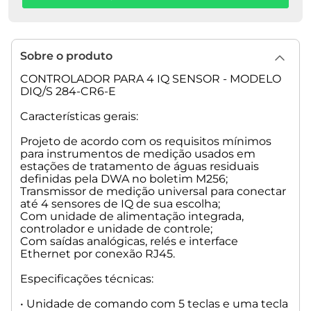
• Interface USB para atualização de software e gravação de
dados
• Parâmetros medidos:
Sobre o produto
Qualquer IQ Sensor é compatível: pH/ORP, Oxigênio
Dissolvido, Condutividade, Turbidez, TSS, Amônio, Nitrito,
CONTROLADOR PARA 4 IQ SENSOR - MODELO
Nitrato, NO x, Fosfato, temperatura, potássio, cloro, cadeia
DIQ/S 284-CR6-E
carbonácea (COD, TOC, DOC, BOD, SAC) UVT, sludge level
Características gerais:
• Sistema de Comunicação: Digital
• Material carcaça: Policarbonato com 20% de fibra de vidro
Projeto de acordo com os requisitos mínimos
para instrumentos de medição usados em
• Dimensões: 144 x 144 x 173 mm (W x H x D)
estações de tratamento de águas residuais
definidas pela DWA no boletim M256;
• Faixa de Temperatura:
Transmissor de medição universal para conectar
Operação: -20 °C a 55 °C
até 4 sensores de IQ de sua escolha;
Armazenamento: -25 °C a 65 °C
Com unidade de alimentação integrada,
controlador e unidade de controle;
• Grau de Proteção: IP 67
Com saídas analógicas, relés e interface
• Classe de Proteção / Categoria de Sobre voltagem: II/ II
Ethernet por conexão RJ45.
• Certificados: CE/ cETLus
Especificações técnicas:
Referência: 472133
• Unidade de comando com 5 teclas e uma tecla