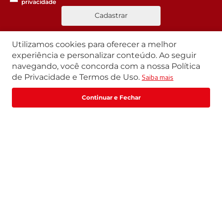
privacidade
Cadastrar
Utilizamos cookies para oferecer a melhor
experiência e personalizar conteúdo. Ao seguir
Segunda a Sexta | 07h42 às 17h30
navegando, você concorda com a nossa Política
Exceto feriados
Saiba mais
de Privacidade e Termos de Uso.
WhatsApp:
(11) 3411-4500
Fale com um especialista
Email:
loja@marte.com.br
Institucional
Central de Atendimento
Quem Somos
Política de Privacidade
Central de Atendimento
Formas de pagamento
Trabalhe Conosco
Formas de Pagamento