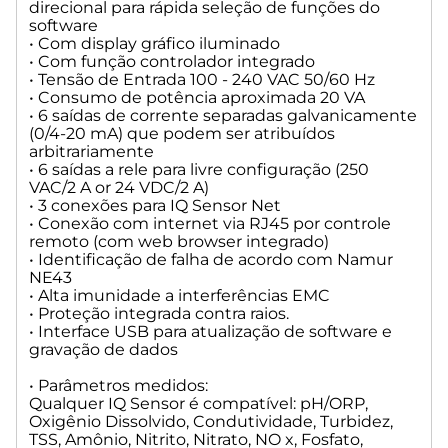
Marca WTW
direcional para rápida seleção de funções do
software
Peso Líquido: 5 kg
• Com display gráfico iluminado
Peso Bruto: 7 kg
• Com função controlador integrado
• Tensão de Entrada 100 - 240 VAC 50/60 Hz
• Consumo de potência aproximada 20 VA
• 6 saídas de corrente separadas galvanicamente
(0/4-20 mA) que podem ser atribuídos
arbitrariamente
• 6 saídas a rele para livre configuração (250
VAC/2 A or 24 VDC/2 A)
• 3 conexões para IQ Sensor Net
• Conexão com internet via RJ45 por controle
remoto (com web browser integrado)
• Identificação de falha de acordo com Namur
NE43
• Alta imunidade a interferências EMC
• Proteção integrada contra raios.
• Interface USB para atualização de software e
gravação de dados
• Parâmetros medidos:
Qualquer IQ Sensor é compatível: pH/ORP,
Oxigênio Dissolvido, Condutividade, Turbidez,
TSS, Amônio, Nitrito, Nitrato, NO x, Fosfato,