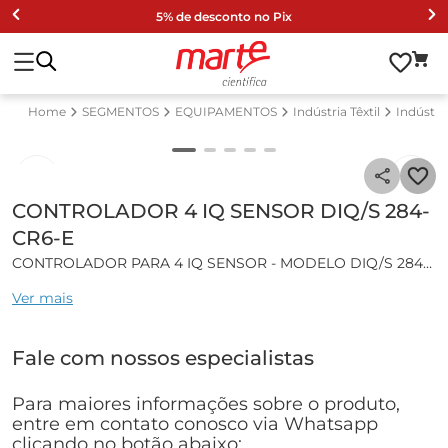
5% de desconto no Pix
SEGMENTOS
EQUIPAMENTOS
Indústria Têxtil
Indústri
CONTROLADOR 4 IQ SENSOR DIQ/S 284-
CR6-E
CONTROLADOR PARA 4 IQ SENSOR - MODELO DIQ/S 284-
CR6-E
Ver mais
Características gerais:
Fale com nossos especialistas
Projeto de acordo com os requisitos mínimos para
instrumentos de medição usados em estações de
tratamento de águas residuais definidas pela DWA no
Para maiores informações sobre o produto,
boletim M256;
entre em contato conosco via Whatsapp
Transmissor de medição universal para conectar até 4
clicando no botão abaixo: