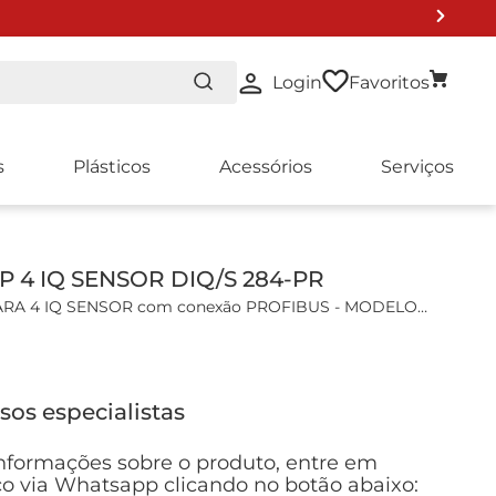
Login
Favoritos
s
Plásticos
Acessórios
Serviços
P 4 IQ SENSOR DIQ/S 284-PR
A 4 IQ SENSOR com conexão PROFIBUS - MODELO
is:
sos especialistas
al para operar até 4 sensores digitais de IQ, com conexão
s (solicite separadamente conexão D-SUB para conexões
 ADA/D-SUB 902 888);
nformações sobre o produto, entre em
 com 5 teclas e uma tecla direcional para rápida seleção
o via Whatsapp clicando no botão abaixo: