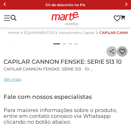
5% de desconto no Pix
EQUIPAMENTOS
Viscosímetro Capilar
CAPILAR CANNON 
CAPILAR CANNON FENSKE: SERIE 513 10
CAPILAR CANNON FENSKE: SÉRIE 513 - 10
Ver mais
Características gerais:
Viscosimetro capilar Cannon Fenske.
Fale com nossos especialistas
Calibrado com constante para medições manuais.
Para determinação de todos os líquidos Newtonianos com
viscosidade até 0,5 ... 20.000 mmm2/s.
Para maiores informações sobre o produto,
Certificado de fabricação de acordo com Norma ISO/DIS
entre em contato conosco via Whatsapp
3105 / ASTM D 2515 BS 188.
clicando no botão abaixo:
Especificações técnicas: