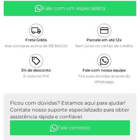
Fale com um especialista
• Quantidade de amostra: 7 ... 10ml
• Altura aproximada: 245mm
• Diâmetro interno: 0,63 mm
• Nº do Capilar: 100
• Constante aproximada K: 0,015
Frete Grátis
Parcele em até 12x
• Faixa de medição: 3 ... 15 mm2/s
Nas compras acima de R$ 500,00
Sem juros no cartão de crédito
PART NUMBER 285403531
MARCA SI ANALYTICS
5% de desconto
Fale com nossa equipe
À vista no PIX
Tire suas dúvidas através do
Whatsapp
Ficou com dúvidas? Estamos aqui para ajudar!
Contate nosso suporte especializado para obter
assistência rápida e confiável.
Fale conosco