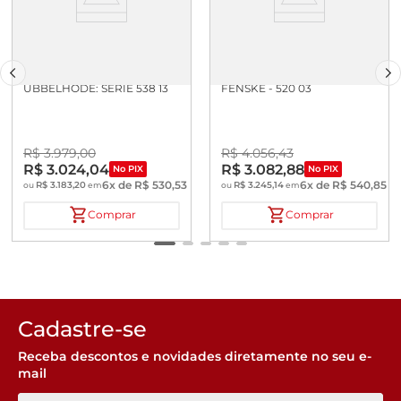
CAPILAR MICRO
VISCOSIMETRO CANNON
UBBELHODE: SERIE 538 13
FENSKE - 520 03
R$
3
.
979
,
00
R$
4
.
056
,
43
R$
3
.
024
,
04
R$
3
.
082
,
88
No PIX
No PIX
6
x de
R$
530
,
53
6
x de
R$
540
,
85
R$
3
.
183
,
20
R$
3
.
245
,
14
ou
em
ou
em
Comprar
Comprar
Cadastre-se
Receba descontos e novidades diretamente no seu e-
mail