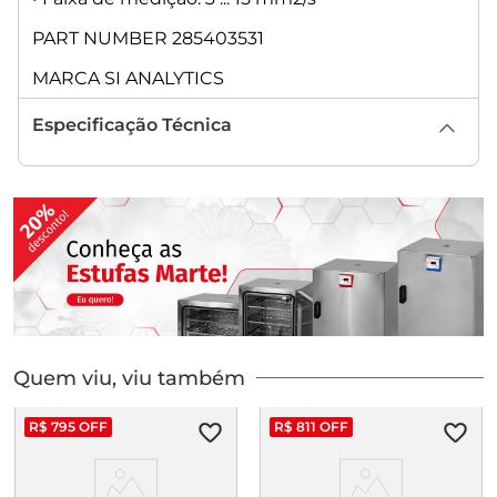
PART NUMBER 285403531
MARCA SI ANALYTICS
Especificação Técnica
Quem viu, viu também
R$
795
OFF
R$
811
OFF