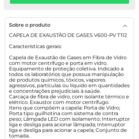
• Pressão Máx.: 15 mmCA
• Material de construção do Caracol: Polietileno
Rotomoldado
• Material de construção do Girante: Nylon
Sobre o produto
• Cabos de Ligação: 0,50mm²/300V/105°C
CAPELA DE EXAUSTÃO DE GASES V600-PV T112
Peso líquido: 56,0Kg
Peso bruto: 60,0Kg
Características gerais:
Dimensão da embalagem: 1150x730x1170mm (CX MADEIRA)
Capela de Exaustão de Gases em Fibra de Vidro
com motor centrífugo e porta em vidro.
Equipamento de proteção coletiva. Indicado a
todos os laboratórios que possua manipulação
de produtos químicos, tóxicos, vapores
agressivos, partículas ou líquido em quantidades
e concentrações prejudiciais à saúde.
Carcaça de fibra de vidro, com isolante térmico e
elétrico. Exaustor com motor centrífugo.
Itens que compõem a capela: Porta de Vidro;
Porta tipo guilhotina com sistema de contra
peso; Lâmpada LED com isolamento; Interruptor
liga e desliga para acionar lâmpada; Interruptor
liga e desliga para acionar a capela; Conjunto de
tomada.