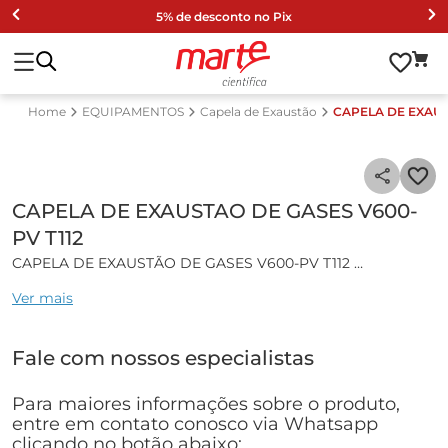
5% de desconto no Pix
EQUIPAMENTOS
Capela de Exaustão
CAPELA DE EXAUS
CAPELA DE EXAUSTAO DE GASES V600-
PV T112
CAPELA DE EXAUSTÃO DE GASES V600-PV T112
Ver mais
Características gerais:
Capela de Exaustão de Gases em Fibra de Vidro com motor
Fale com nossos especialistas
centrífugo e porta em vidro.
Equipamento de proteção coletiva. Indicado a todos os
laboratórios que possua manipulação de produtos químicos,
Para maiores informações sobre o produto,
tóxicos, vapores agressivos, partículas ou líquido em
entre em contato conosco via Whatsapp
quantidades e concentrações prejudiciais à saúde.
clicando no botão abaixo: