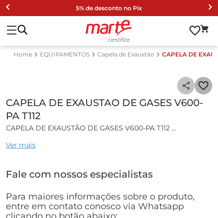
5% de desconto no Pix
EQUIPAMENTOS
Capela de Exaustão
CAPELA DE EXAUS
CAPELA DE EXAUSTAO DE GASES V600-
PA T112
CAPELA DE EXAUSTÃO DE GASES V600-PA T112
Ver mais
Características gerais:
Capela de Exaustão de Gases em Fibra de Vidro com motor
Fale com nossos especialistas
centrífugo e porta em acrílico, equipamento de proteção
coletiva.
Indicado a todos os laboratórios que possua manipulação de
Para maiores informações sobre o produto,
produtos químicos, tóxicos, vapores agressivos, partículas
entre em contato conosco via Whatsapp
ou líquido em quantidades e concentrações prejudiciais à
clicando no botão abaixo: