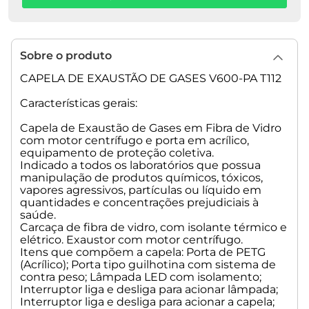
• Peso Aprox.: 4,5 kg
• Pressão Máx.: 15 mmCA
• Material de construção do Caracol: Polietileno
Rotomoldado
Sobre o produto
• Material de construção do Girante: Nylon
• Cabos de Ligação: 0,50mm²/300V/105°C
CAPELA DE EXAUSTÃO DE GASES V600-PA T112
Peso líquido: 56,0Kg
Características gerais:
Peso bruto: 60,0Kg
Dimensão da embalagem: 1150x730x1170mm (CX MADEIRA)
Capela de Exaustão de Gases em Fibra de Vidro
com motor centrífugo e porta em acrílico,
equipamento de proteção coletiva.
Indicado a todos os laboratórios que possua
manipulação de produtos químicos, tóxicos,
vapores agressivos, partículas ou líquido em
quantidades e concentrações prejudiciais à
saúde.
Carcaça de fibra de vidro, com isolante térmico e
elétrico. Exaustor com motor centrífugo.
Itens que compõem a capela: Porta de PETG
(Acrílico); Porta tipo guilhotina com sistema de
contra peso; Lâmpada LED com isolamento;
Interruptor liga e desliga para acionar lâmpada;
Interruptor liga e desliga para acionar a capela;