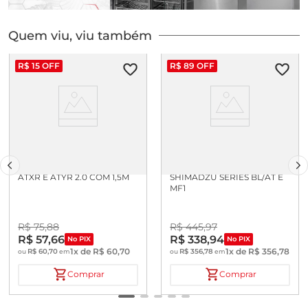
Quem viu, viu também
R$
15
OFF
R$
89
OFF
CABO USB TIPOA/B PARA
CABO SERIAL P/ BALANCA
ATXR E ATYR 2.0 COM 1,5M
SHIMADZU SERIES BL/AT E
MF1
R$
75
,
88
R$
445
,
97
R$
57
,
66
R$
338
,
94
No PIX
No PIX
1
x de
R$
60
,
70
1
x de
R$
356
,
78
R$
60
,
70
R$
356
,
78
ou
em
ou
em
Comprar
Comprar