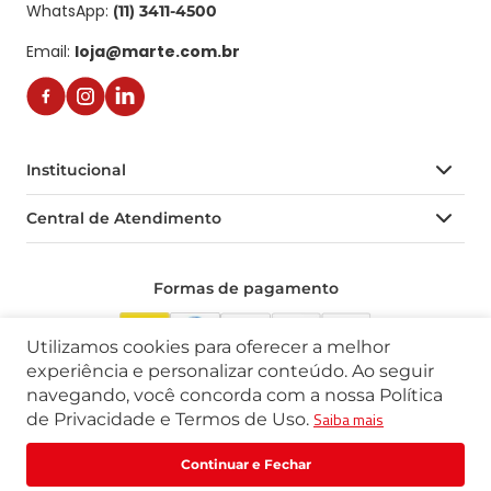
WhatsApp:
(11) 3411-4500
Email:
loja@marte.com.br
Institucional
Central de Atendimento
Quem Somos
Política de Privacidade
Central de Atendimento
Formas de pagamento
Trabalhe Conosco
Formas de Pagamento
Catálogos | FDS | Manuais| Guias
Prazo de Entrega
Utilizamos cookies para oferecer a melhor
Trocas e Devoluções
experiência e personalizar conteúdo. Ao seguir
Selos de segurança
navegando, você concorda com a nossa Política
Saiba mais
de Privacidade e Termos de Uso.
Rua Praça Linear, 100 - Santa Rita do Sapucaí - MG | CEP 37536-035 | 
R$
109
,
70
R$
137
,
12
Comprar
CNPJ 60.431.715/0001-20
ou
1
x
de
R$
109
,
70