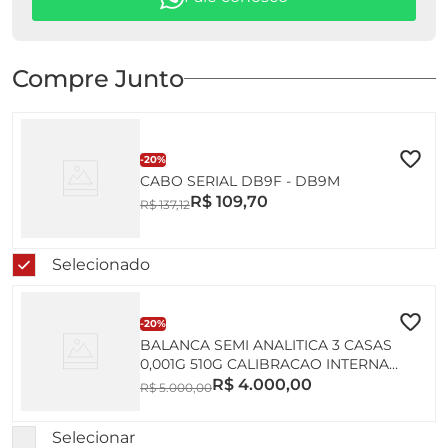
Compre Junto
-
20%
CABO SERIAL DB9F - DB9M
R$
109
,
70
R$
137
,
12
Selecionado
-
20%
BALANCA SEMI ANALITICA 3 CASAS
0,001G 510G CALIBRACAO INTERNA
AUTOMATICA COM PROCESSADOR
R$
4
.
000
,
00
R$
5
.
000
,
00
ESTATISTICO AD500FS-CAL MARTE
INMETRO
Selecionar