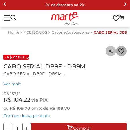
5% de desconto no Pix
ACESSÓRIOS
Cabos e Adaptadores
CABO SERIAL DB9F
- R$
27
OFF
DESCONTO DE LISTA 2024
CABO SERIAL DB9F - DB9M
CABO SERIAL DB9F - DB9M
Ver mais
Aplicável para: Comunicação com PC.
R$
137
,
12
Equipamentos que utilizam:
R$
104
,
22
via PIX
• Determinador de Umidade
ou
R$
109
,
70
em
1
x de
R$
109
,
70
• Shimadzu modelo MOC 63U
Formas de pagamento
(CONEXÃO: 2-2 3-3 4-4 5-5 6-6 CURTO 7-8 DB9F E CURTO
Comprar
7/8 DB9M)