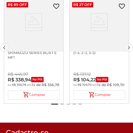
R$
89
OFF
R$
27
OFF
CABO SERIAL P/ BALANCA
CABO SERIAL DB9M-DB9M
SHIMADZU SERIES BL/AT E
(1-4, 2-3, 3-2)
MF1
R$
445
,
97
R$
137
,
12
R$
338
,
94
R$
104
,
22
No PIX
No PIX
1
x de
R$
356
,
78
1
x de
R$
109
,
70
R$
356
,
78
R$
109
,
70
ou
em
ou
em
Comprar
Comprar
Cadastre-se