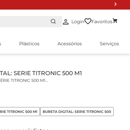
Login
Favoritos
s
Plásticos
Acessórios
Serviços
TAL: SERIE TITRONIC 500 M1
ÉRIE TITRONIC 500 M1
is:
e precisão e unidades intercambiáveis de 5, 10, 20 ou
RIE TITRONIC 500 M1
BURETA DIGITAL: SERIE TITRONIC 500
bstituir as buretas de vidro convencionais e bottle-tap
imento automático de buretas e dados do reagente;