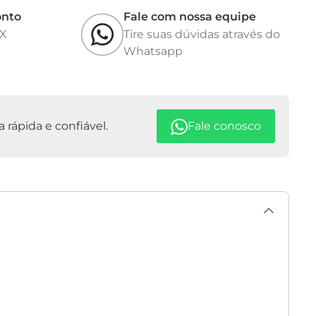
onto
Fale com nossa equipe
IX
Tire suas dúvidas através do
Whatsapp
rápida e confiável.
Fale conosco