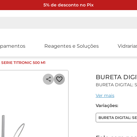
5% de desconto no Pix
ipamentos
Reagentes e Soluções
Vidraria
 SERIE TITRONIC 500 M1
BURETA DIGI
BURETA DIGITAL: S
Ver mais
Características gera
Variações:
Bureta automática d
50mL de volume;
BURETA DIGITAL: SE
Ótima opção para su
digitais;
Sensor de reconhec