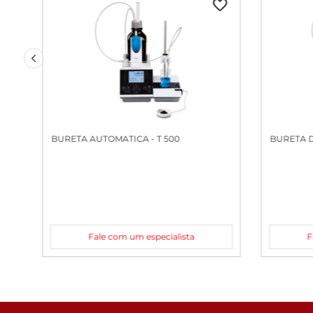
BURETA AUTOMATICA - T 500
BURETA D
Fale com um especialista
F