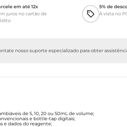
rcele em até 12x
5% de desc
m juros no cartão de
À vista no P
édito
tate nosso suporte especializado para obter assistência 
ambiáveis de 5, 10, 20 ou 50mL de volume;
nvencionais e bottle-tap digitais;
s e dados do reagente;