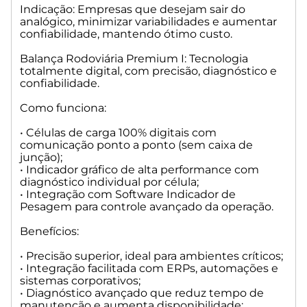
• Compatível com Software Gerenciador de Pesagem para
Indicação: Empresas que desejam sair do
automação plena, com a possibilidade de administrar
analógico, minimizar variabilidades e aumentar
cancelas, sensores de posicionamento, semáforos, câmeras,
confiabilidade, mantendo ótimo custo.
tags etc.
Balança Rodoviária Premium I: Tecnologia
Benefícios:
totalmente digital, com precisão, diagnóstico e
confiabilidade.
• Desempenho superior a todas as outras versões;
• Conectividade total com ERPs, sistemas industriais,
Como funciona:
automações, IoT e integrações corporativas;
• Redução quase total de falhas causadas por cabos,
• Células de carga 100% digitais com
comunicação ponto a ponto (sem caixa de
umidade e interferência;
junção);
• Altíssima velocidade de processamento e confiabilidade
• Indicador gráfico de alta performance com
operacional;
diagnóstico individual por célula;
• Preparada para operações que exigem disponibilidade 24/7.
• Integração com Software Indicador de
Pesagem para controle avançado da operação.
Indicação: Operações altamente automatizadas, grandes
plantas industriais, portos, usinas, agronegócio em escala,
Benefícios:
mineração, logística e empresas que exigem rastreabilidade,
estabilidade e pesagem crítica.
• Precisão superior, ideal para ambientes críticos;
• Integração facilitada com ERPs, automações e
sistemas corporativos;
• Diagnóstico avançado que reduz tempo de
manutenção e aumenta disponibilidade;