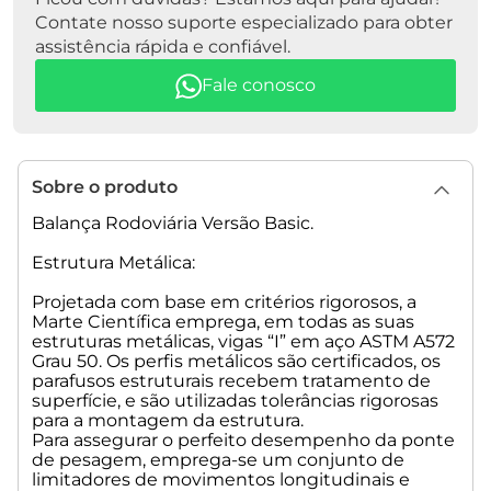
Contate nosso suporte especializado para obter
ITENS NÃO INCLUSOS - Se necessário, solicitar orçamento
assistência rápida e confiável.
separadamente:
Fale conosco
• Frete (Entrega)
• Execução da Obra Civil
• Instalação/ Montagem: 1ª Fase - Estrutura Metálica e 2ª
Fase - Eletrônica
• Cabo de Interligação (Plataforma p/ o Módulo Indicador/
Sobre o produto
Cabine) acima de 15 metros de distância
• Calibração Inicial
Balança Rodoviária Versão Basic.
Nota Importante: Independentemente da versão escolhida, a
Estrutura Metálica:
Marte Científica sempre disponibilizará os projetos
construtivos, sendo eles: arquitetônico, ferragens e
Projetada com base em critérios rigorosos, a
Marte Científica emprega, em todas as suas
aterramento, com intuito de auxiliar o seu
estruturas metálicas, vigas “I” em aço ASTM A572
empreiteiro/responsável pela obra civil.
Grau 50. Os perfis metálicos são certificados, os
parafusos estruturais recebem tratamento de
Faça um Upgrade no Seu Pedido - Tecnologias Disponíveis:
superfície, e são utilizadas tolerâncias rigorosas
para a montagem da estrutura.
Além da versão Basic deste anúncio, ou seja, (Estrutura
Para assegurar o perfeito desempenho da ponte
Metálica + Indicador de Peso + Células Analógicas), a Marte
de pesagem, emprega-se um conjunto de
Científica oferece tecnologias mais modernas,
limitadores de movimentos longitudinais e
desenvolvidas para ampliar precisão, confiabilidade