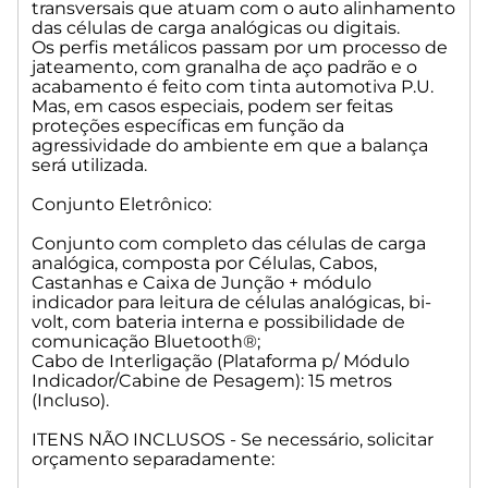
transversais que atuam com o auto alinhamento
operacional, conectividade e redução de paradas não
das células de carga analógicas ou digitais.
programadas.
Os perfis metálicos passam por um processo de
jateamento, com granalha de aço padrão e o
Escolha a solução ideal para o nível de exigência da sua
acabamento é feito com tinta automotiva P.U.
operação e entre em contato conosco!
Mas, em casos especiais, podem ser feitas
proteções específicas em função da
Balança Rodoviária Advanced: Evolução do sistema
agressividade do ambiente em que a balança
analógico, com performance superior.
será utilizada.
Conjunto Eletrônico:
Como funciona:
Conjunto com completo das células de carga
• Mantém células analógicas, porém com placa
analógica, composta por Células, Cabos,
digitalizadora que transforma o sinal em digital;
Castanhas e Caixa de Junção + módulo
• Indicador de pesagem virtual, compatível com sistemas
indicador para leitura de células analógicas, bi-
digitais/digitalizados;
volt, com bateria interna e possibilidade de
• Inclusão de software gerenciador de pesagem, ampliando
comunicação Bluetooth®;
controle e rastreabilidade.
Cabo de Interligação (Plataforma p/ Módulo
Indicador/Cabine de Pesagem): 15 metros
Benefícios:
(Incluso).
• Redução significativa de ruídos elétricos e interferências;
ITENS NÃO INCLUSOS - Se necessário, solicitar
• Leituras mais estáveis e consistentes;
orçamento separadamente:
• Melhor custo x benefício para quem quer avançar sem alto