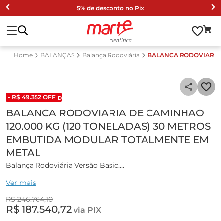
5% de desconto no Pix
BALANÇAS
Balança Rodoviária
BALANCA RODOVIARIA 
- R$
49
.
352
OFF
DESCONTO DE LISTA 2024
BALANCA RODOVIARIA DE CAMINHAO
120.000 KG (120 TONELADAS) 30 METROS
EMBUTIDA MODULAR TOTALMENTE EM
METAL
Balança Rodoviária Versão Basic.
Ver mais
Estrutura Metálica:
R$
246
.
764
,
10
Projetada com base em critérios rigorosos, a Marte
R$
187
.
540
,
72
via PIX
Científica emprega, em todas as suas estruturas metálicas,