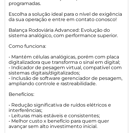
programadas.
aumenta disponibilidade;
• Células digitais de última geração, com maior durabilidade
Escolha a solução ideal para o nível de exigência
e menor necessidade de ajustes;
da sua operação e entre em contato conosco!
• Elevada imunidade a umidade, variações térmicas e
interferências.
Balança Rodoviária Advanced: Evolução do
sistema analógico, com performance superior.
Indicação: Indústrias com grande fluxo, auditoria interna
rigorosa, exigência normativa, produção contínua e
Como funciona:
necessidade de controle preciso do processo.
• Mantém células analógicas, porém com placa
Balança Rodoviária Premium II: O topo da linha, arquitetura
digitalizadora que transforma o sinal em digital;
digital completa para máxima performance.
• Indicador de pesagem virtual, compatível com
sistemas digitais/digitalizados;
Como funciona:
• Inclusão de software gerenciador de pesagem,
ampliando controle e rastreabilidade.
• Sistema totalmente composto por células digitais
Benefícios:
integradas;
• Indicador de pesagem virtual, ideal para infraestruturas
• Redução significativa de ruídos elétricos e
conectadas;
interferências;
• Comunicação 100% digital com todas as etapas do
• Leituras mais estáveis e consistentes;
processo, sem pontos frágeis;
• Melhor custo x benefício para quem quer
• Suporte nativo a manutenção preditiva remota das células
avançar sem alto investimento inicial.
e operação;