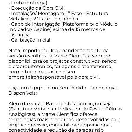
investimento inicial.
• Frete (Entrega)
• Execução da Obra Civil
Indicação: Empresas que desejam sair do analógico,
• Instalação/ Montagem: 1ª Fase - Estrutura
minimizar variabilidades e aumentar confiabilidade,
Metálica e 2ª Fase - Eletrônica
• Cabo de Interligação (Plataforma p/ o Módulo
mantendo ótimo custo.
Indicador/ Cabine) acima de 15 metros de
distância
Balança Rodoviária Premium I: Tecnologia totalmente
• Calibração Inicial
digital, com precisão, diagnóstico e confiabilidade.
Nota Importante: Independentemente da
Como funciona:
versão escolhida, a Marte Científica sempre
disponibilizará os projetos construtivos, sendo
• Células de carga 100% digitais com comunicação ponto a
eles: arquitetônico, ferragens e aterramento,
ponto (sem caixa de junção);
com intuito de auxiliar o seu
• Indicador gráfico de alta performance com diagnóstico
empreiteiro/responsável pela obra civil.
individual por célula;
• Integração com Software Indicador de Pesagem para
Faça um Upgrade no Seu Pedido - Tecnologias
controle avançado da operação.
Disponíveis:
Benefícios:
Além da versão Basic deste anúncio, ou seja,
(Estrutura Metálica + Indicador de Peso + Células
• Precisão superior, ideal para ambientes críticos;
Analógicas), a Marte Científica oferece
• Integração facilitada com ERPs, automações e sistemas
tecnologias mais modernas, desenvolvidas para
ampliar precisão, confiabilidade operacional,
corporativos;
conectividade e redução de paradas não
• Diagnóstico avançado que reduz tempo de manutenção e