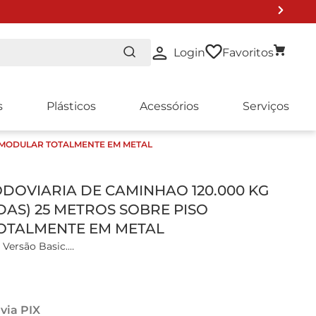
Login
Favoritos
s
Plásticos
Acessórios
Serviços
O MODULAR TOTALMENTE EM METAL
NTO DE LISTA 2024
DOVIARIA DE CAMINHAO 120.000 KG
DAS) 25 METROS SOBRE PISO
OTALMENTE EM METAL
 Versão Basic.
 em critérios rigorosos, a Marte Científica emprega, em
via PIX
turas metálicas, vigas “I” em aço ASTM A572 Grau 50. Os