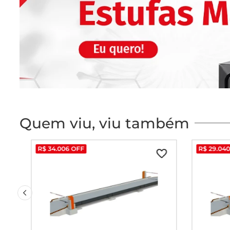
Quem viu, viu também
R$
34
.
006
OFF
R$
29
.
04