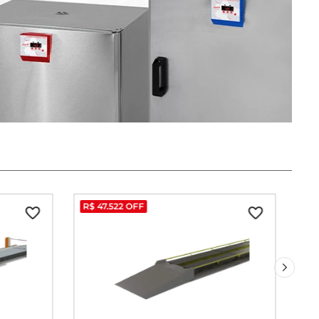
R$
47
.
522
OFF