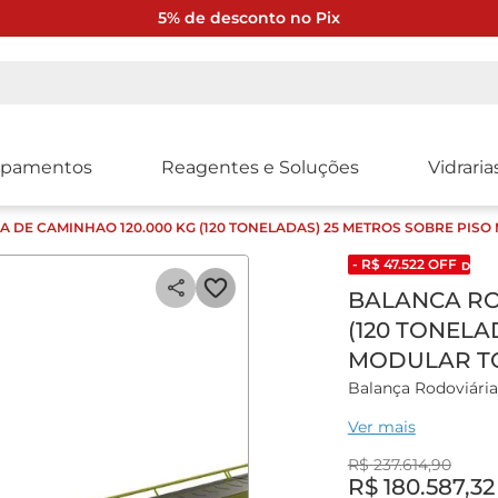
5% de desconto no Pix
ipamentos
Reagentes e Soluções
Vidraria
 DE CAMINHAO 120.000 KG (120 TONELADAS) 25 METROS SOBRE PIS
- R$
47
.
522
OFF
DESCO
BALANCA RO
(120 TONELA
MODULAR T
Balança Rodoviária
Ver mais
Estrutura Metálica:
R$
237
.
614
,
90
Projetada com base
R$
180
.
587
,
32
todas as suas estru