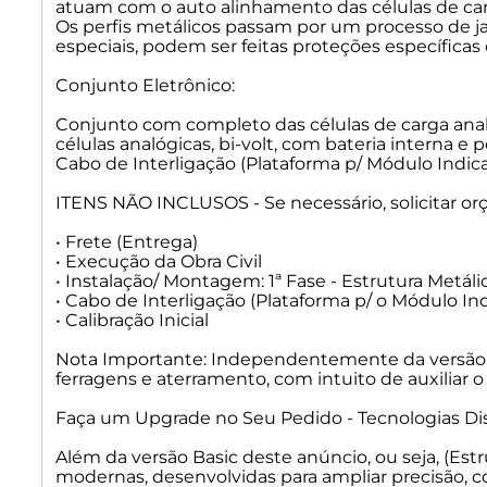
atuam com o auto alinhamento das células de carg
Os perfis metálicos passam por um processo de j
especiais, podem ser feitas proteções específica
Conjunto Eletrônico:
Conjunto com completo das células de carga analó
células analógicas, bi-volt, com bateria interna 
Cabo de Interligação (Plataforma p/ Módulo Indic
ITENS NÃO INCLUSOS - Se necessário, solicitar 
• Frete (Entrega)
• Execução da Obra Civil
• Instalação/ Montagem: 1ª Fase - Estrutura Metálic
• Cabo de Interligação (Plataforma p/ o Módulo In
• Calibração Inicial
Nota Importante: Independentemente da versão esco
ferragens e aterramento, com intuito de auxiliar o
Faça um Upgrade no Seu Pedido - Tecnologias Dis
Além da versão Basic deste anúncio, ou seja, (Estr
modernas, desenvolvidas para ampliar precisão, c