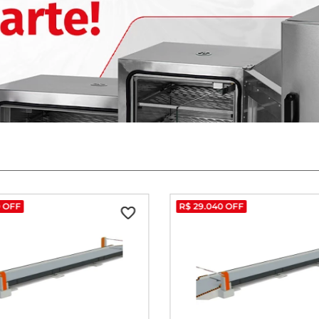
0
OFF
R$
29
.
040
OFF