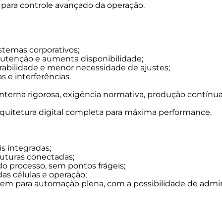
para controle avançado da operação.
• Sistema totalment
• Indicador de pesa
• Comunicação 100%
frágeis;
stemas corporativos;
• Suporte nativo a
utenção e aumenta disponibilidade;
• Compatível com 
urabilidade e menor necessidade de ajustes;
com a possibilidad
 e interferências.
semáforos, câmeras
 interna rigorosa, exigência normativa, produção contínu
Benefícios:
arquitetura digital completa para máxima performance.
• Desempenho super
• Conectividade tot
integrações corpora
• Redução quase tot
s integradas;
• Altíssima velocid
truturas conectadas;
• Preparada para o
o processo, sem pontos frágeis;
as células e operação;
m para automação plena, com a possibilidade de admini
Indicação: Operaçõ
portos, usinas, ag
exigem rastreabilid