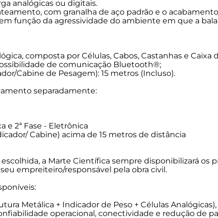
a analógicas ou digitais.
Como funciona:
ateamento, com granalha de aço padrão e o acabamento 
s em função da agressividade do ambiente em que a balanç
• Mantém células a
o sinal em digital;
• Indicador de pes
digitais/digitalizado
gica, composta por Células, Cabos, Castanhas e Caixa d
• Inclusão de soft
e possibilidade de comunicação Bluetooth®;
rastreabilidade.
ador/Cabine de Pesagem): 15 metros (Incluso).
Benefícios:
orçamento separadamente:
• Redução significat
• Leituras mais está
a e 2ª Fase - Eletrônica
• Melhor custo x b
dicador/ Cabine) acima de 15 metros de distância
inicial.
Indicação: Empresa
lhida, a Marte Científica sempre disponibilizará os pro
e aumentar confiab
 seu empreiteiro/responsável pela obra civil.
Balança Rodoviária
poníveis:
diagnóstico e confi
utura Metálica + Indicador de Peso + Células Analógicas),
Como funciona:
onfiabilidade operacional, conectividade e redução de 