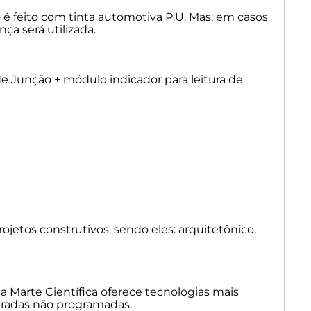
é feito com tinta automotiva P.U. Mas, em casos
a será utilizada.
nalógicas, porém com placa digitalizadora que transforma
agem virtual, compatível com sistemas
s;
e Junção + módulo indicador para leitura de
ware gerenciador de pesagem, ampliando controle e
iva de ruídos elétricos e interferências;
veis e consistentes;
enefício para quem quer avançar sem alto investimento
s que desejam sair do analógico, minimizar variabilidades
jetos construtivos, sendo eles: arquitetônico,
ilidade, mantendo ótimo custo.
 Premium I: Tecnologia totalmente digital, com precisão,
abilidade.
 a Marte Científica oferece tecnologias mais
paradas não programadas.