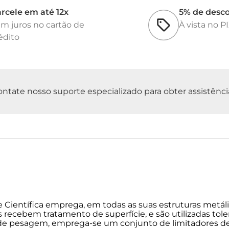
• Execução da Obra 
rcele em até 12x
• Instalação/ Monta
5% de desc
• Cabo de Interliga
m juros no cartão de
À vista no P
metros de distânci
édito
• Calibração Inicial
Nota Importante: I
sempre disponibiliz
ferragens e aterram
empreiteiro/respons
tate nosso suporte especializado para obter assistência 
Faça um Upgrade no
Além da versão Basi
de Peso + Células A
modernas, desenvolv
conectividade e r
Escolha a solução i
contato conosco!
e Científica emprega, em todas as suas estruturas metáli
Balança Rodoviária
is recebem tratamento de superfície, e são utilizadas to
performance superi
de pesagem, emprega-se um conjunto de limitadores de