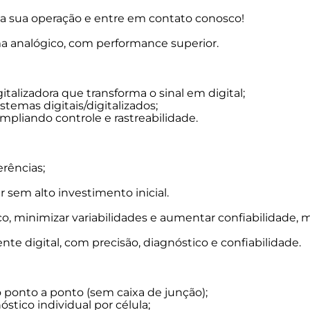
• Células de carga
 da sua operação e entre em contato conosco!
de junção);
• Indicador gráfico
a analógico, com performance superior.
• Integração com S
operação.
talizadora que transforma o sinal em digital;
Benefícios:
temas digitais/digitalizados;
mpliando controle e rastreabilidade.
• Precisão superior,
• Integração facil
• Diagnóstico ava
disponibilidade;
erências;
• Células digitais 
necessidade de ajus
 sem alto investimento inicial.
• Elevada imunidade
o, minimizar variabilidades e aumentar confiabilidade,
Indicação: Indústri
normativa, produçã
te digital, com precisão, diagnóstico e confiabilidade.
Balança Rodoviária 
para máxima perfo
 ponto a ponto (sem caixa de junção);
Como funciona:
stico individual por célula;