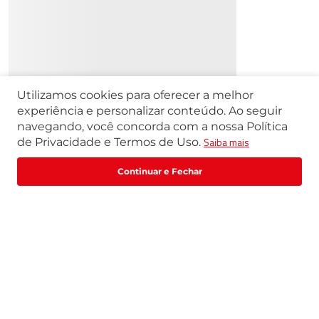
Utilizamos cookies para oferecer a melhor
experiência e personalizar conteúdo. Ao seguir
navegando, você concorda com a nossa Política
Saiba mais
de Privacidade e Termos de Uso.
R$
81
.
999
,
20
R$
102
.
499
,
00
Comprar
ou
12
x
de
R$
6
.
833
,
26