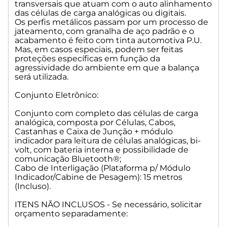
transversais que atuam com o auto alinhamento
operacional, conectividade e redução de paradas não
das células de carga analógicas ou digitais.
programadas.
Os perfis metálicos passam por um processo de
jateamento, com granalha de aço padrão e o
Escolha a solução ideal para o nível de exigência da sua
acabamento é feito com tinta automotiva P.U.
operação e entre em contato conosco!
Mas, em casos especiais, podem ser feitas
proteções específicas em função da
Balança Rodoviária Advanced: Evolução do sistema
agressividade do ambiente em que a balança
analógico, com performance superior.
será utilizada.
Conjunto Eletrônico:
Como funciona:
Conjunto com completo das células de carga
• Mantém células analógicas, porém com placa
analógica, composta por Células, Cabos,
digitalizadora que transforma o sinal em digital;
Castanhas e Caixa de Junção + módulo
• Indicador de pesagem virtual, compatível com sistemas
indicador para leitura de células analógicas, bi-
digitais/digitalizados;
volt, com bateria interna e possibilidade de
• Inclusão de software gerenciador de pesagem, ampliando
comunicação Bluetooth®;
controle e rastreabilidade.
Cabo de Interligação (Plataforma p/ Módulo
Indicador/Cabine de Pesagem): 15 metros
Benefícios:
(Incluso).
• Redução significativa de ruídos elétricos e interferências;
ITENS NÃO INCLUSOS - Se necessário, solicitar
• Leituras mais estáveis e consistentes;
orçamento separadamente:
• Melhor custo x benefício para quem quer avançar sem alto