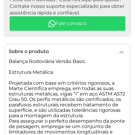
Contate nosso suporte especializado para obter
ITENS NÃO INCLUSOS - Se necessário, solicitar orçamento
assistência rápida e confiável.
separadamente:
Fale conosco
• Frete (Entrega)
• Execução da Obra Civil
• Instalação/ Montagem: 1ª Fase - Estrutura Metálica e 2ª
Fase - Eletrônica
• Cabo de Interligação (Plataforma p/ o Módulo Indicador/
Sobre o produto
Cabine) acima de 15 metros de distância
• Calibração Inicial
Balança Rodoviária Versão Basic.
Nota Importante: Independentemente da versão escolhida, a
Estrutura Metálica:
Marte Científica sempre disponibilizará os projetos
construtivos, sendo eles: arquitetônico, ferragens e
Projetada com base em critérios rigorosos, a
Marte Científica emprega, em todas as suas
aterramento, com intuito de auxiliar o seu
estruturas metálicas, vigas “I” em aço ASTM A572
empreiteiro/responsável pela obra civil.
Grau 50. Os perfis metálicos são certificados, os
parafusos estruturais recebem tratamento de
Faça um Upgrade no Seu Pedido - Tecnologias Disponíveis:
superfície, e são utilizadas tolerâncias rigorosas
para a montagem da estrutura.
Além da versão Basic deste anúncio, ou seja, (Estrutura
Para assegurar o perfeito desempenho da ponte
Metálica + Indicador de Peso + Células Analógicas), a Marte
de pesagem, emprega-se um conjunto de
Científica oferece tecnologias mais modernas,
limitadores de movimentos longitudinais e
desenvolvidas para ampliar precisão, confiabilidade