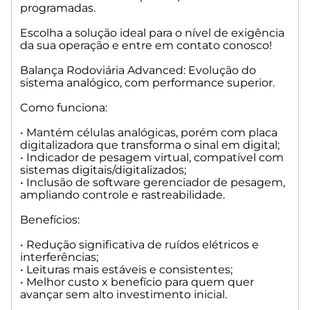
programadas.
aumenta disponibilidade;
• Células digitais de última geração, com maior durabilidade
Escolha a solução ideal para o nível de exigência
e menor necessidade de ajustes;
da sua operação e entre em contato conosco!
• Elevada imunidade a umidade, variações térmicas e
interferências.
Balança Rodoviária Advanced: Evolução do
sistema analógico, com performance superior.
Indicação: Indústrias com grande fluxo, auditoria interna
rigorosa, exigência normativa, produção contínua e
Como funciona:
necessidade de controle preciso do processo.
• Mantém células analógicas, porém com placa
Balança Rodoviária Premium II: O topo da linha, arquitetura
digitalizadora que transforma o sinal em digital;
digital completa para máxima performance.
• Indicador de pesagem virtual, compatível com
sistemas digitais/digitalizados;
Como funciona:
• Inclusão de software gerenciador de pesagem,
ampliando controle e rastreabilidade.
• Sistema totalmente composto por células digitais
Benefícios:
integradas;
• Indicador de pesagem virtual, ideal para infraestruturas
• Redução significativa de ruídos elétricos e
conectadas;
interferências;
• Comunicação 100% digital com todas as etapas do
• Leituras mais estáveis e consistentes;
processo, sem pontos frágeis;
• Melhor custo x benefício para quem quer
• Suporte nativo a manutenção preditiva remota das células
avançar sem alto investimento inicial.
e operação;