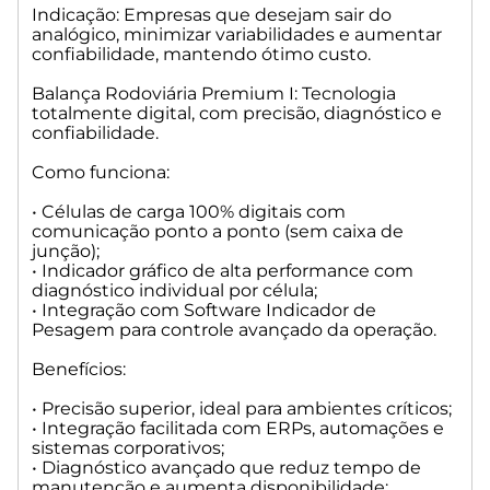
• Compatível com Software Gerenciador de Pesagem para
Indicação: Empresas que desejam sair do
automação plena, com a possibilidade de administrar
analógico, minimizar variabilidades e aumentar
cancelas, sensores de posicionamento, semáforos, câmeras,
confiabilidade, mantendo ótimo custo.
tags etc.
Balança Rodoviária Premium I: Tecnologia
Benefícios:
totalmente digital, com precisão, diagnóstico e
confiabilidade.
• Desempenho superior a todas as outras versões;
• Conectividade total com ERPs, sistemas industriais,
Como funciona:
automações, IoT e integrações corporativas;
• Redução quase total de falhas causadas por cabos,
• Células de carga 100% digitais com
comunicação ponto a ponto (sem caixa de
umidade e interferência;
junção);
• Altíssima velocidade de processamento e confiabilidade
• Indicador gráfico de alta performance com
operacional;
diagnóstico individual por célula;
• Preparada para operações que exigem disponibilidade 24/7.
• Integração com Software Indicador de
Pesagem para controle avançado da operação.
Indicação: Operações altamente automatizadas, grandes
plantas industriais, portos, usinas, agronegócio em escala,
Benefícios:
mineração, logística e empresas que exigem rastreabilidade,
estabilidade e pesagem crítica.
• Precisão superior, ideal para ambientes críticos;
• Integração facilitada com ERPs, automações e
sistemas corporativos;
• Diagnóstico avançado que reduz tempo de
manutenção e aumenta disponibilidade;