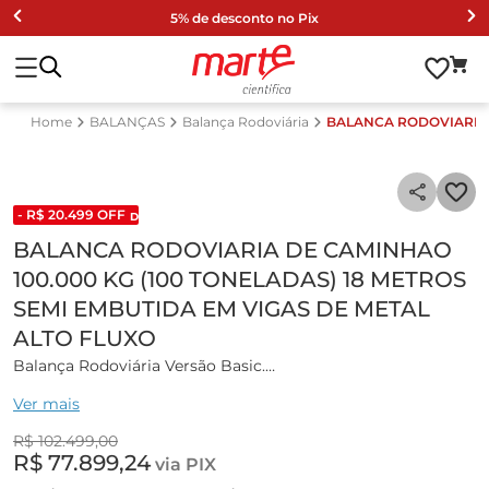
5% de desconto no Pix
BALANÇAS
Balança Rodoviária
BALANCA RODOVIARIA D
- R$
20
.
499
OFF
DESCONTO DE LISTA 2024
BALANCA RODOVIARIA DE CAMINHAO
100.000 KG (100 TONELADAS) 18 METROS
SEMI EMBUTIDA EM VIGAS DE METAL
ALTO FLUXO
Balança Rodoviária Versão Basic.
Ver mais
Estrutura Metálica:
R$
102
.
499
,
00
Projetada com base em critérios rigorosos, a Marte
R$
77
.
899
,
24
via PIX
Científica emprega, em todas as suas estruturas metálicas,