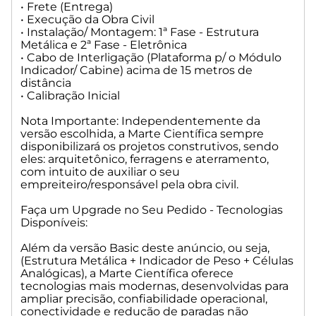
investimento inicial.
• Frete (Entrega)
• Execução da Obra Civil
Indicação: Empresas que desejam sair do analógico,
• Instalação/ Montagem: 1ª Fase - Estrutura
minimizar variabilidades e aumentar confiabilidade,
Metálica e 2ª Fase - Eletrônica
• Cabo de Interligação (Plataforma p/ o Módulo
mantendo ótimo custo.
Indicador/ Cabine) acima de 15 metros de
distância
Balança Rodoviária Premium I: Tecnologia totalmente
• Calibração Inicial
digital, com precisão, diagnóstico e confiabilidade.
Nota Importante: Independentemente da
Como funciona:
versão escolhida, a Marte Científica sempre
disponibilizará os projetos construtivos, sendo
• Células de carga 100% digitais com comunicação ponto a
eles: arquitetônico, ferragens e aterramento,
ponto (sem caixa de junção);
com intuito de auxiliar o seu
• Indicador gráfico de alta performance com diagnóstico
empreiteiro/responsável pela obra civil.
individual por célula;
• Integração com Software Indicador de Pesagem para
Faça um Upgrade no Seu Pedido - Tecnologias
controle avançado da operação.
Disponíveis:
Benefícios:
Além da versão Basic deste anúncio, ou seja,
(Estrutura Metálica + Indicador de Peso + Células
• Precisão superior, ideal para ambientes críticos;
Analógicas), a Marte Científica oferece
• Integração facilitada com ERPs, automações e sistemas
tecnologias mais modernas, desenvolvidas para
ampliar precisão, confiabilidade operacional,
corporativos;
conectividade e redução de paradas não
• Diagnóstico avançado que reduz tempo de manutenção e