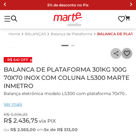
5% de desconto no Pix
BALANÇAS
Balança de Plataforma
BALANCA DE PLATA
- R$
641
OFF
DESCONTO DE LISTA 2024
BALANCA DE PLATAFORMA 301KG 100G
70X70 INOX COM COLUNA LS300 MARTE
INMETRO
Balança eletrônica modelo LS300 com plataforma 70x70
cm e coluna em inox marca Marte
Ver mais
Balança eletrônica de precisão com microprocessador, tara
R$
3
.
206
,
25
subtrativa em toda a escala.
R$
2
.
436
,
75
via PIX
Display digital de cristal líquido (LCD) retroiluminado com 8
ou
R$
2
.
565
,
00
em
5
x de
R$
513
,
00
dígitos de 7 segmentos que facilita a leitura pelo usuário e