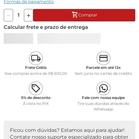
Formas de pagamento
indicador de estabilidade de leitura e de capacidade já
utilizada.
Comprar
As balanças da linha LS Plus possuem 4 funções: pesagem,
Calcular frete e prazo de entrega
contagem de peças, porcentagem absoluta, porcentagem
relativa.
A linha LS Plus não dispõe de configuração de envio da
dados continuamente pela porta RS232C (autoprint), a
impressão de dados é feita apenas pelo comando da tecla
CNL.
Frete Grátis
Parcele em até 12x
Nas compras acima de R$ 500,00
Sem juros no cartão de crédito
Essa balança não é recomendada para a aplicações de
dosagem e formulação, pois não possui a configuração de
desativar a função Autozero. Portanto, toda e qualquer
carga adicionada ou retirada do prato que esteja abaixo da
carga mínima, não será atualizado o display.
5% de desconto
Fale com nossa equipe
À vista no PIX
Tire suas dúvidas através do
Whatsapp
Especificações técnicas:
• Carga máxima: 301,0 kg
• Sensibilidade e reprodutibilidade: 100g
Ficou com dúvidas? Estamos aqui para ajudar!
• Campo de tara: toda a escala
Contate nosso suporte especializado para obter