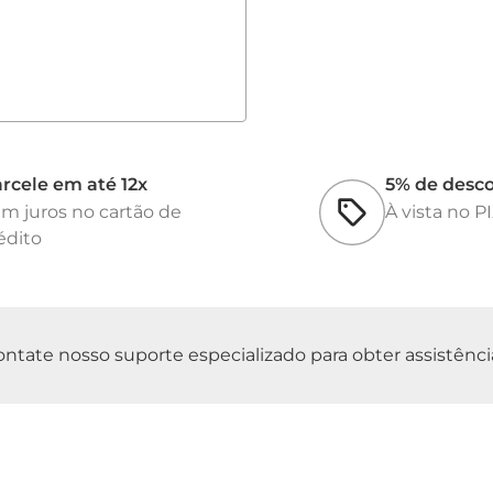
• Possui saída RS2
• Voltagem: bivolt
• Frequência: 50/6
• Potência: 3 W
• Plataforma em aç
Dimensões do equ
Peso do equipament
rcele em até 12x
5% de desc
Peso Bruto: 14,2 kg
m juros no cartão de
À vista no P
Modelo aprovado pe
édito
21 de Julho de 2012.
Acompanha: fonte d
portuguesa.
Opcionais: Bateria 
tate nosso suporte especializado para obter assistência 
térmica, cabos seri