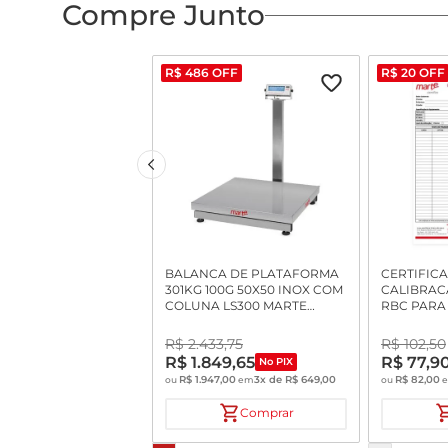
Compre Junto
R$
486
OFF
R$
20
OFF
BALANCA DE PLATAFORMA
CERTIFIC
301KG 100G 50X50 INOX COM
CALIBRAC
COLUNA LS300 MARTE
RBC PARA
INMETRO
DETERMIN
UMIDADE
R$
2
.
433
,
75
R$
102
,
50
R$
1
.
849
,
65
R$
77
,
9
No PIX
R$
1
.
947
,
00
3
x de
R$
649
,
00
R$
82
,
00
ou
em
ou
Comprar