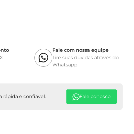
32 programável
 automático de 100 a 230 Vca
0 Hz
o inox escovado.
ipamento: 500x500x1000 mm (CxLxA)
o: 13,35 kg
onto
Fale com nossa equipe
IX
Tire suas dúvidas através do
lo Inmetro conforme portaria Inmetro/dimel nº 0228, de
Whatsapp
e alimentação e manual de instruções na língua
interna recarregável, certificado de calibração, impressora
rápida e confiável.
Fale conosco
ais/conversores e kit rodas.