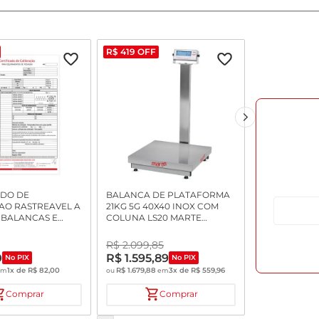
R$
419
OFF
ADO DE
BALANCA DE PLATAFORMA
AO RASTREAVEL A
21KG 5G 40X40 INOX COM
 BALANCAS E
COLUNA LS20 MARTE
ADORES DE
INMETRO
R$
2
.
099
,
85
0
R$
1
.
595
,
89
No PIX
No PIX
1
x de
R$
82
,
00
R$
1
.
679
,
88
3
x de
R$
559
,
96
em
ou
em
Comprar
Comprar