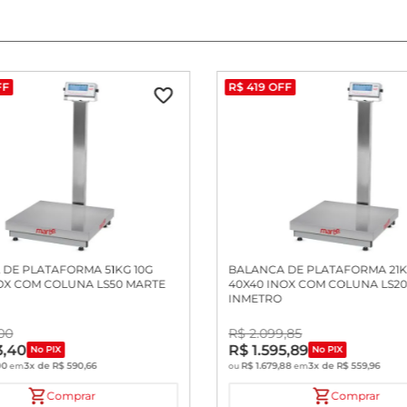
FF
R$
419
OFF
DE PLATAFORMA 51KG 10G
BALANCA DE PLATAFORMA 21K
OX COM COLUNA LS50 MARTE
40X40 INOX COM COLUNA LS2
INMETRO
00
R$
2
.
099
,
85
3
,
40
R$
1
.
595
,
89
No PIX
No PIX
00
3
x de
R$
590
,
66
R$
1
.
679
,
88
3
x de
R$
559
,
96
em
ou
em
Comprar
Comprar