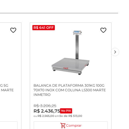
R$
641
OFF
G 5G
BALANCA DE PLATAFORMA 301KG 100G
0 MARTE
70X70 INOX COM COLUNA LS300 MARTE
INMETRO
R$
3
.
206
,
25
R$
2
.
436
,
75
No PIX
R$
2
.
565
,
00
5
x de
R$
513
,
00
ou
em
Comprar