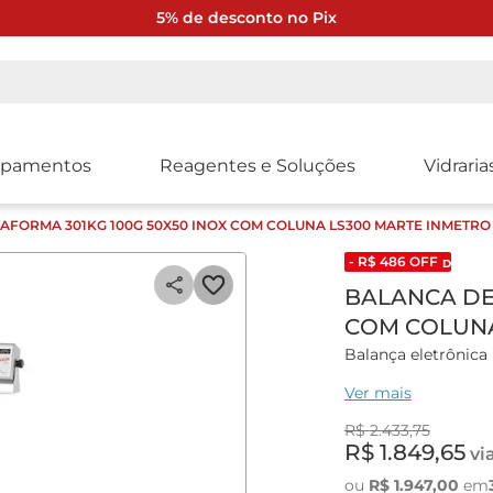
5% de desconto no Pix
ipamentos
Reagentes e Soluções
Vidraria
AFORMA 301KG 100G 50X50 INOX COM COLUNA LS300 MARTE INMETRO
- R$
486
OFF
DESCONT
BALANCA DE 
COM COLUNA
Balança eletrônic
inox marca Marte
Ver mais
Balança eletrônica
R$
2
.
433
,
75
toda a escala.
R$
1
.
849
,
65
vi
Display digital de 
ou
R$
1
.
947
,
00
em