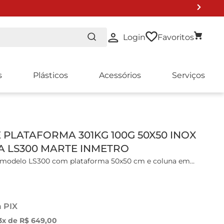
Login
Favoritos
s
Plásticos
Acessórios
Serviços
O DE LISTA 2024
PLATAFORMA 301KG 100G 50X50 INOX
 LS300 MARTE INMETRO
a modelo LS300 com plataforma 50x50 cm e coluna em
 de precisão com microprocessador, tara subtrativa em
a PIX
cristal líquido (LCD) retroiluminado com 8 dígitos de 7
3
x de
R$
649
,
00