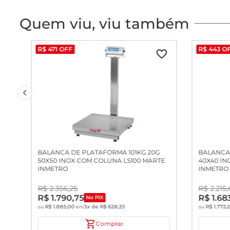
Quem viu, viu também
R$
471
OFF
R$
443
O
BALANCA DE PLATAFORMA 101KG 20G
BALANCA 
50X50 INOX COM COLUNA LS100 MARTE
40X40 IN
INMETRO
INMETRO
R$
2
.
356
,
25
R$
2
.
215
,
R$
1
.
790
,
75
R$
1
.
68
No PIX
R$
1
.
885
,
00
3
x de
R$
628
,
33
R$
1
.
772
,
ou
em
ou
Comprar