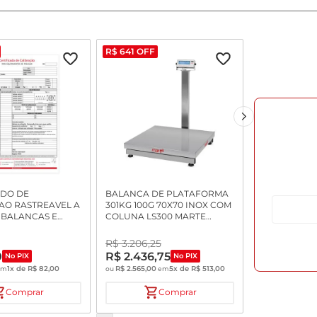
R$
641
OFF
ADO DE
BALANCA DE PLATAFORMA
AO RASTREAVEL A
301KG 100G 70X70 INOX COM
 BALANCAS E
COLUNA LS300 MARTE
ADORES DE
INMETRO
R$
3
.
206
,
25
0
R$
2
.
436
,
75
No PIX
No PIX
1
x de
R$
82
,
00
R$
2
.
565
,
00
5
x de
R$
513
,
00
em
ou
em
Comprar
Comprar