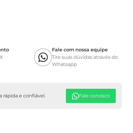
32 programável
 automático de 100 a 230 Vca
0 Hz
o inox escovado.
ipamento: 500x500x1000 mm (CxLxA)
o: 13,35 kg
onto
Fale com nossa equipe
IX
Tire suas dúvidas através do
lo Inmetro conforme portaria Inmetro/dimel nº 0228, de
Whatsapp
e alimentação e manual de instruções na língua
interna recarregável, certificado de calibração, impressora
rápida e confiável.
Fale conosco
ais/conversores e kit rodas.