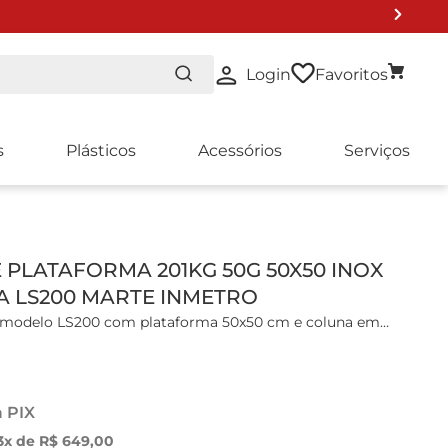
Login
Favoritos
s
Plásticos
Acessórios
Serviços
O DE LISTA 2024
 PLATAFORMA 201KG 50G 50X50 INOX
 LS200 MARTE INMETRO
a modelo LS200 com plataforma 50x50 cm e coluna em
 de precisão com microprocessador, tara subtrativa em
a PIX
cristal líquido (LCD) retroiluminado com 8 dígitos de 7
3
x de
R$
649
,
00