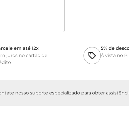
• Possui saída RS2
• Voltagem: bivolt
• Frequência: 50/6
• Potência: 3 W
• Plataforma em aç
Dimensões do equ
Peso do equipament
rcele em até 12x
5% de desc
Peso Bruto: 14,2 kg
m juros no cartão de
À vista no P
Modelo aprovado pe
édito
21 de Julho de 2012.
Acompanha: fonte d
portuguesa.
Opcionais: Bateria 
tate nosso suporte especializado para obter assistência 
térmica, cabos seri