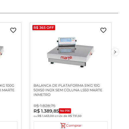
R$
365
OFF
KG 100G
BALANCA DE PLATAFORMA 51KG 10G
0 MARTE
50X50 INOX SEM COLUNA LS50 MARTE
INMETRO
R$
1
.
828
,
75
R$
1
.
389
,
85
No PIX
R$
1
.
463
,
00
2
x de
R$
731
,
50
ou
em
Comprar