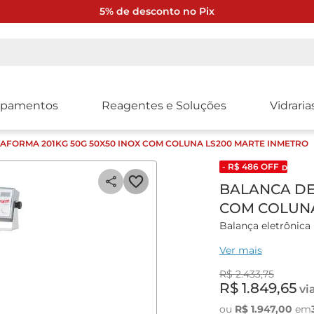
5% de desconto no Pix
ipamentos
Reagentes e Soluções
Vidraria
AFORMA 201KG 50G 50X50 INOX COM COLUNA LS200 MARTE INMETRO
- R$
486
OFF
DESCONT
BALANCA DE
COM COLUNA
Balança eletrônic
inox marca Marte
Ver mais
Balança eletrônica
R$
2
.
433
,
75
toda a escala.
R$
1
.
849
,
65
vi
Display digital de 
ou
R$
1
.
947
,
00
em