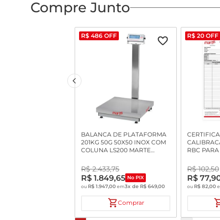
Compre Junto
R$
486
OFF
R$
20
OFF
BALANCA DE PLATAFORMA
CERTIFIC
201KG 50G 50X50 INOX COM
CALIBRAC
COLUNA LS200 MARTE
RBC PARA
INMETRO
DETERMIN
UMIDADE
R$
2
.
433
,
75
R$
102
,
50
R$
1
.
849
,
65
R$
77
,
9
No PIX
R$
1
.
947
,
00
3
x de
R$
649
,
00
R$
82
,
00
ou
em
ou
Comprar