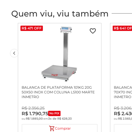
Quem viu, viu também
R$
471
OFF
R$
641
OF
BALANCA DE PLATAFORMA 101KG 20G
BALANCA 
50X50 INOX COM COLUNA LS100 MARTE
70X70 IN
INMETRO
INMETRO
R$
2
.
356
,
25
R$
3
.
206
R$
1
.
790
,
75
R$
2
.
43
No PIX
R$
1
.
885
,
00
3
x de
R$
628
,
33
R$
2
.
565
,
ou
em
ou
Comprar