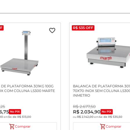
F
R$
535
OFF
DE PLATAFORMA 301KG 100G
BALANCA DE PLATAFORMA 301
OX COM COLUNA LS300 MARTE
70X70 INOX SEM COLUNA LS30
INMETRO
,
25
R$
2
.
677
,
50
6
,
75
R$
2
.
034
,
90
No PIX
No PIX
00
5
x de
R$
513
,
00
R$
2
.
142
,
00
4
x de
R$
535
,
50
em
ou
em
Comprar
Comprar