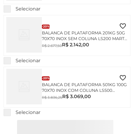
Selecionar
-
20%
BALANCA DE PLATAFORMA 201KG 50G
70X70 INOX SEM COLUNA LS200 MARTE
INMETRO
R$
2
.
142
,
00
R$
2
.
677
,
50
Selecionar
-
20%
BALANCA DE PLATAFORMA 501KG 100G
70X70 INOX COM COLUNA LS500
MARTE INMETRO
R$
3
.
069
,
00
R$
3
.
836
,
25
Selecionar