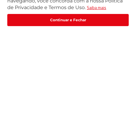
navegando, você concorda com a nossa Política
Saiba mais
de Privacidade e Termos de Uso.
R$
1
.
463
,
00
R$
1
.
828
,
75
Comprar
ou
2
x
de
R$
731
,
50
Quem viu, viu também
R$
443
OFF
R$
342
OFF
BALANCA DE PLATAFORMA
BALANCA DE PLATAFORMA
51KG 10G 40X40 INOX COM
51KG 10G 40X40 INOX SEM
COLUNA LS50 MARTE
COLUNA LS50 MARTE
INMETRO
INMETRO