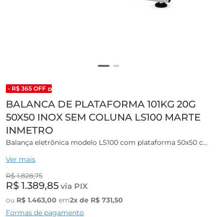
- R$
365
OFF
DESCONTO DE LISTA 2024
BALANCA DE PLATAFORMA 101KG 20G
50X50 INOX SEM COLUNA LS100 MARTE
INMETRO
Balança eletrônica modelo LS100 com plataforma 50x50 cm
em inox e sem coluna marca Marte
Ver mais
Balança eletrônica de precisão com microprocessador, tara
R$
1
.
828
,
75
subtrativa em toda a escala.
R$
1
.
389
,
85
via PIX
Display digital de cristal líquido (LCD) retroiluminado com 8
ou
R$
1
.
463
,
00
em
2
x de
R$
731
,
50
dígitos de 7 segmentos que facilita a leitura pelo usuário e
Formas de pagamento
indicador de estabilidade de leitura e de capacidade já