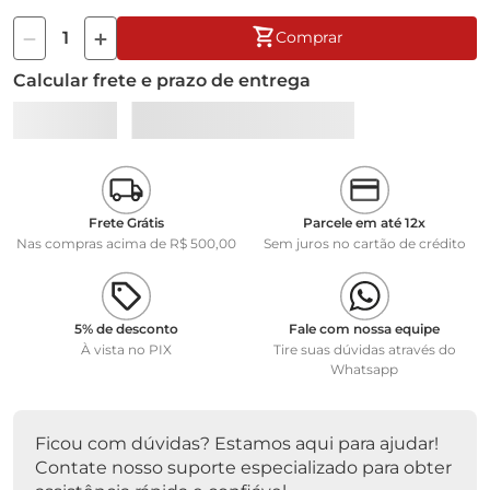
utilizada.
Comprar
As balanças da linha LS Plus possuem 4 funções: pesagem,
Calcular frete e prazo de entrega
contagem de peças, porcentagem absoluta, porcentagem
relativa.
Essa balança não é recomendada para a aplicações de
dosagem e formulação, pois não possui a configuração de
desativar a função Autozero. Portanto, toda e qualquer
carga adicionada ou retirada do prato que esteja abaixo da
Frete Grátis
Parcele em até 12x
carga mínima, não será atualizado o display.
Nas compras acima de R$ 500,00
Sem juros no cartão de crédito
Especificações técnicas:
• Carga máxima: 101,0 kg
• Sensibilidade e reprodutibilidade: 20g
5% de desconto
Fale com nossa equipe
• Campo de tara: toda a escala
À vista no PIX
Tire suas dúvidas através do
Whatsapp
• Classe de exatidão: III
• Unidade de pesagem: kg
• Temperatura de trabalho: de 10 a 40°C
• Tempo de estabilização: 4 segundos
Ficou com dúvidas? Estamos aqui para ajudar!
• Voltagem: bivolt automático de 100 a 230 Vca
Contate nosso suporte especializado para obter
• Frequência: 50/60 Hz