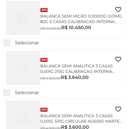
-
20%
BALANCA SEMI MICRO 0,00001G 0,01MG
82G 5 CASAS CALIBRACAO INTERNA
AUTOMATICA AUW220D SHIMADZU
R$
10
.
450
,
00
R$
13
.
062
,
50
INMETRO
Selecionar
-
20%
BALANCA SEMI ANALITICA 3 CASAS
0,001G 210G CALIBRACAO INTERNA
AUTOMATICA AD200-CAL MARTE
R$
3
.
640
,
00
R$
4
.
550
,
00
INMETRO
Selecionar
-
20%
BALANCA SEMI ANALITICA 3 CASAS
0,001G 510G CIRCULAR AD500S MARTE
INMETRO
R$
3
.
600
,
00
R$
4
.
500
,
00