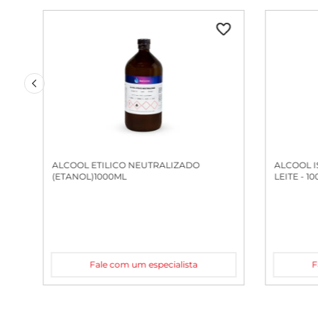
ALCOOL ETILICO NEUTRALIZADO
ALCOOL I
(ETANOL)1000ML
LEITE - 1
Fale com um especialista
F