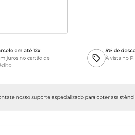
rcele em até 12x
5% de desc
m juros no cartão de
À vista no P
édito
tate nosso suporte especializado para obter assistência 