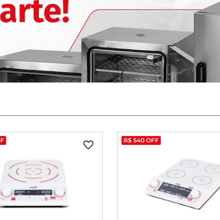
F
R$
540
OFF