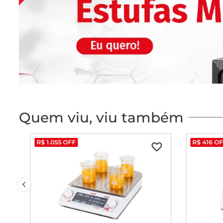
Quem viu, viu também
R$
1
.
055
OFF
R$
416
OF