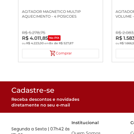
AGITADOR MAGNETICO MULTIP
AGITADO
AQUECIMENTO - 4 POSICOES
VOLUME -
R$
5
.
278
,
75
R$
2
.
083
R$
4
.
011
,
85
R$
1
.
58
No PIX
R$
4
.
223
,
00
8
x de
R$
527
,
87
R$
1
.
666
,
ou
em
ou
Comprar
Cadastre-se
Receba descontos e novidades
diretamente no seu e-mail
Institucional
C
Segunda a Sexta | 07h42 às
Quem Somos
C