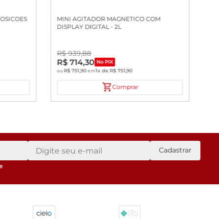
POSICOES
MINI AGITADOR MAGNETICO COM
DISPLAY DIGITAL - 2L
R$
939
,
88
R$
714
,
30
No PIX
R$
751
,
90
1
x de
R$
751
,
90
ou
em
Comprar
Cadastrar
e