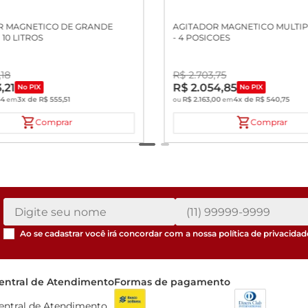
R MAGNETICO DE GRANDE
AGITADOR MAGNETICO MULTI
 10 LITROS
- 4 POSICOES
,
18
R$
2
.
703
,
75
3
,
21
R$
2
.
054
,
85
No PIX
No PIX
54
3
x de
R$
555
,
51
R$
2
.
163
,
00
4
x de
R$
540
,
75
em
ou
em
Comprar
Comprar
Ao se cadastrar você irá concordar com a nossa
política de privacidad
entral de Atendimento
Formas de pagamento
entral de Atendimento