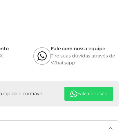
onto
Fale com nossa equipe
IX
Tire suas dúvidas através do
Whatsapp
rápida e confiável.
Fale conosco