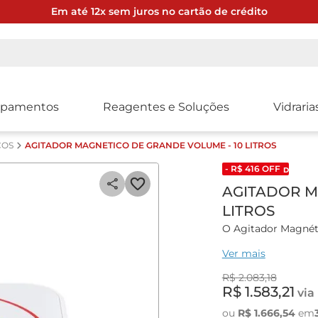
Em até 12x sem juros no cartão de crédito
ipamentos
Reagentes e Soluções
Vidraria
COS
AGITADOR MAGNETICO DE GRANDE VOLUME - 10 LITROS
- R$
416
OFF
DESCONT
AGITADOR M
LITROS
O Agitador Magnét
de grande volume p
Ver mais
em ambientes labor
eficiente e precisa 
R$
2
.
083
,
18
R$
1
.
583
,
21
via
Características gera
ou
R$
1
.
666
,
54
em