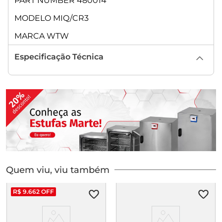
PART NUMBER 480014
MODELO MIQ/CR3
MARCA WTW
Especificação Técnica
Quem viu, viu também
R$
9
.
662
OFF