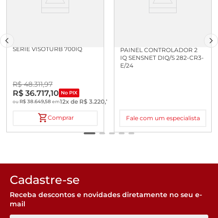
ACESSORIO IQ SENSOR NET:
SERIE VISOTURB 700IQ
PAINEL CONTROLADOR 2
IQ SENSNET DIQ/S 282-CR3-
E/24
R$
48
.
311
,
97
R$
36
.
717
,
10
No PIX
12
x de
R$
3
.
220
,
79
R$
38
.
649
,
58
ou
em
Comprar
Fale com um especialista
Cadastre-se
Receba descontos e novidades diretamente no seu e-
mail