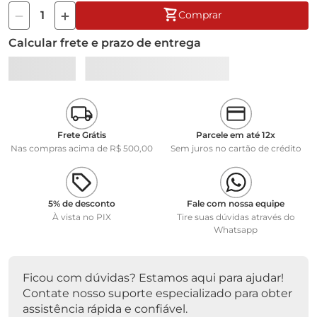
3 saídas analógicas (0/4-20 mA) e 3 relês ( 250 VAC/ 5 A );
Comprar
Componente básico para o sistema 2020.
Calcular frete e prazo de entrega
PART NUMBER 480014
MODELO MIQ/CR3
MARCA WTW
Frete Grátis
Parcele em até 12x
Nas compras acima de R$ 500,00
Sem juros no cartão de crédito
5% de desconto
Fale com nossa equipe
À vista no PIX
Tire suas dúvidas através do
Whatsapp
Ficou com dúvidas? Estamos aqui para ajudar!
Contate nosso suporte especializado para obter
assistência rápida e confiável.