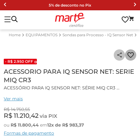
5% de desconto no Pix
EQUIPAMENTOS
Sondas para Processo - IQ Sensor Net
- R$
2
.
950
OFF
DESCONTO DE LISTA 2024
ACESSORIO PARA IQ SENSOR NET: SERIE
MIQ CR3
ACESSÓRIO PARA IQ SENSOR NET: SÉRIE MIQ CR3
Ver mais
Características gerais:
R$
14
.
750
,
55
Módulo com 3 Saídas Analógicas e 3 Relés;
R$
11
.
210
,
42
via PIX
Componente básico para os sistemas 2020 e 184 XT;
Integração ao sistema por sobreposição ou cabo;
ou
R$
11
.
800
,
44
em
12
x de
R$
983
,
37
Sistema digital de identificação de função;
Formas de pagamento
Conexão de até 2 Sensores;