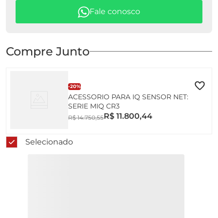
Fale conosco
Compre Junto
-
20%
ACESSORIO PARA IQ SENSOR NET:
SERIE MIQ CR3
R$
11
.
800
,
44
R$
14
.
750
,
55
Selecionado