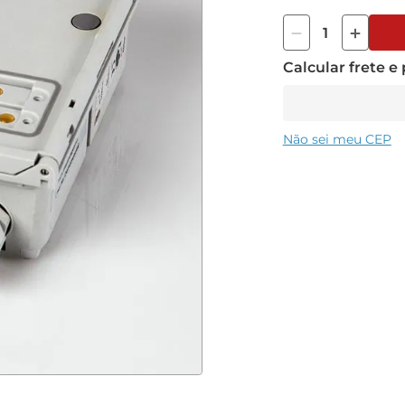
PART NUMBER 480
Calcular frete e
MODELO MIQ/C6
MARCA WTW
Não sei meu CEP