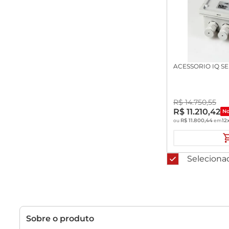
ACESSORIO IQ SE
R$
14
.
750
,
55
R$
11
.
210
,
42
No
R$
11
.
800
,
44
12
ou
em
Seleciona
Sobre o produto