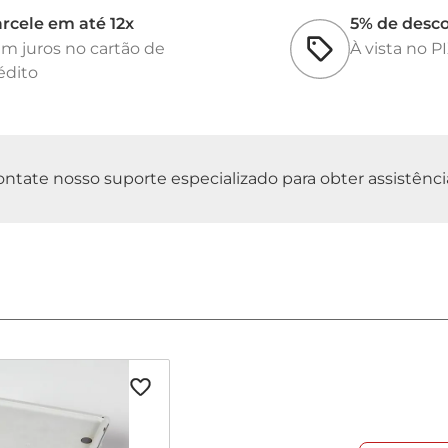
rcele em até 12x
5% de desc
m juros no cartão de
À vista no P
édito
tate nosso suporte especializado para obter assistência 