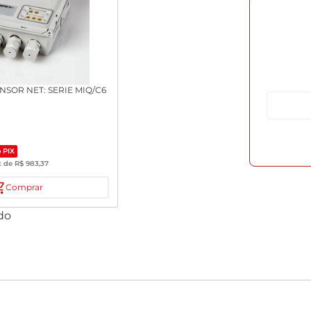
NSOR NET: SERIE MIQ/C6
 PIX
x de
R$
983
,
37
Comprar
do