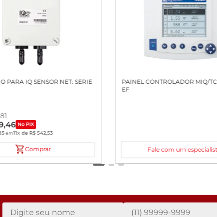
O PARA IQ SENSOR NET: SERIE
PAINEL CONTROLADOR MIQ/TC 
EF
,
81
9
,
46
No PIX
85
11
x de
R$
542
,
53
em
Comprar
Fale com um especialis