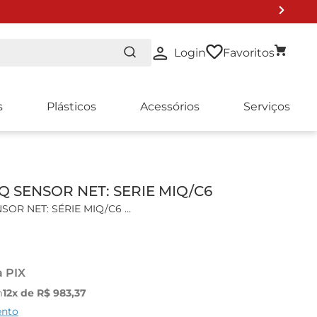
Login
Favoritos
s
Plásticos
Acessórios
Serviços
NTO DE LISTA 2024
Q SENSOR NET: SERIE MIQ/C6
SOR NET: SÉRIE MIQ/C6
is:
ra até 6 saídas analógicas 4 - 20mA;
a PIX
 para os sistemas 2020;
ema por sobreposição ou cabo;
m
12
x de
R$
983
,
37
identificação de função;
ento
ensores.