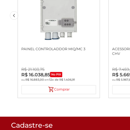
PAINEL CONTROLADDOR MIQ/MC 3
ACESSORI
CHV
R$
21
.
103
,
75
R$
7
.
459
R$
16
.
038
,
85
R$
5
.
66
No PIX
R$
16
.
883
,
00
12
x de
R$
1
.
406
,
91
R$
5
.
967
,
ou
em
ou
Comprar
Cadastre-se