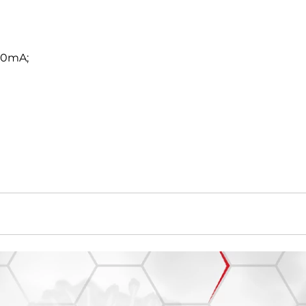
 20mA;