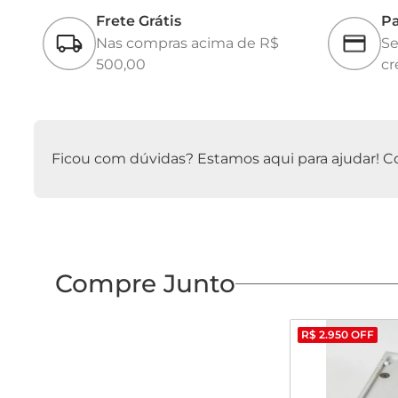
Frete Grátis
Pa
Nas compras acima de R$
Se
500,00
cr
Ficou com dúvidas? Estamos aqui para ajudar! Con
Compre Junto
R$
2
.
950
OFF