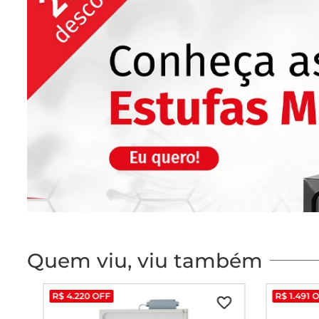
Quem viu, viu também
R$
4
.
220
OFF
R$
1
.
491
O