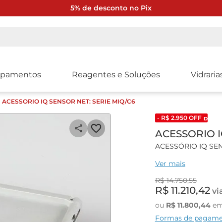
5% de desconto no Pix
ipamentos
Reagentes e Soluções
Vidraria
ACESSORIO IQ SENSOR NET: SERIE MIQ/C6
- R$
2
.
950
OFF
DESCO
ACESSORIO I
ACESSÓRIO IQ SEN
Ver mais
Características gera
R$
14
.
750
,
55
Módulo adicional pa
R$
11
.
210
,
42
vi
Componente básico
Integração ao sist
ou
R$
11
.
800
,
44
e
Sistema digital de 
Formas de pagam
Conexão de até 2 S