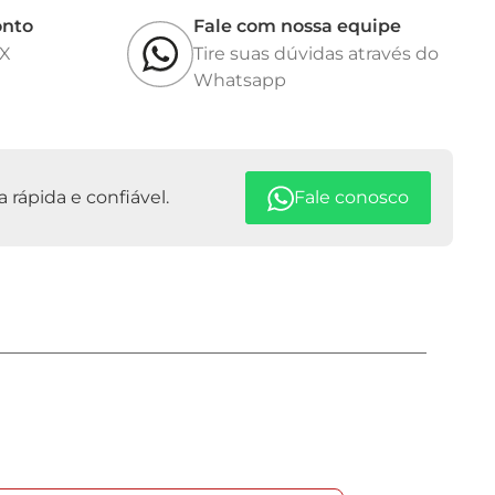
onto
Fale com nossa equipe
IX
Tire suas dúvidas através do
Whatsapp
rápida e confiável.
Fale conosco