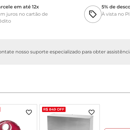
rcele em até 12x
5% de desc
m juros no cartão de
À vista no P
édito
tate nosso suporte especializado para obter assistência 
R$
849
OFF