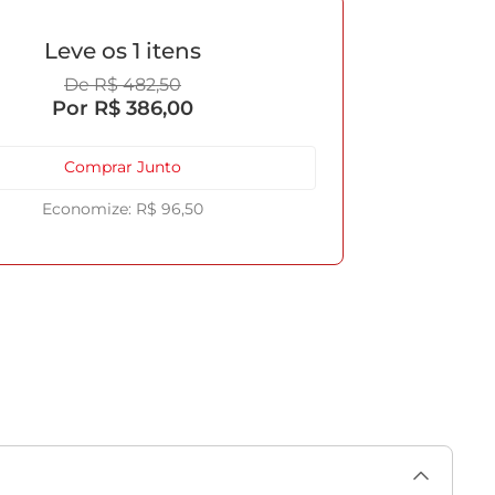
1
R$
482
,
50
R$
386
,
00
Comprar Junto
R$
96
,
50