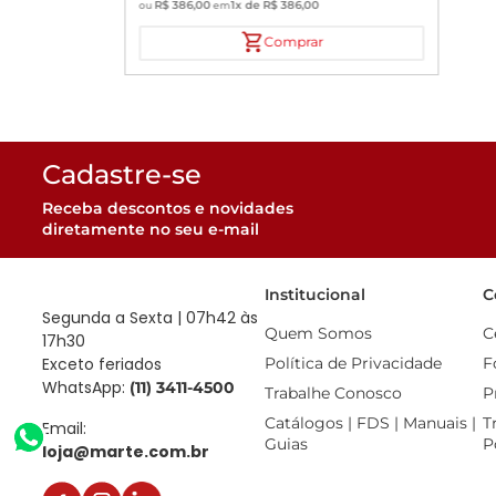
R$
386
,
00
1
x de
R$
386
,
00
ou
em
Comprar
Cadastre-se
Receba descontos e novidades
diretamente no seu e-mail
Institucional
C
Segunda a Sexta | 07h42 às
Quem Somos
C
17h30
Exceto feriados
Política de Privacidade
F
WhatsApp:
(11) 3411-4500
Trabalhe Conosco
P
Catálogos | FDS | Manuais | 
T
Email:
Guias
P
loja@marte.com.br