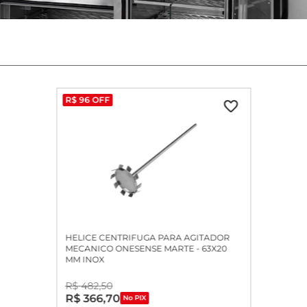
R$
96
OFF
HELICE CENTRIFUGA PARA AGITADOR
MECANICO ONESENSE MARTE - 63X20
MM INOX
R$
482
,
50
R$
366
,
70
No PIX