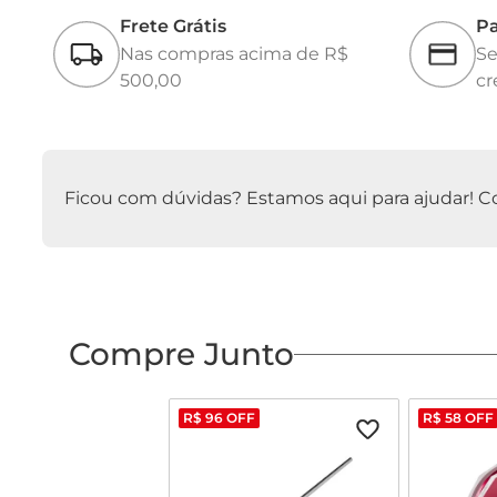
Frete Grátis
Pa
Nas compras acima de R$
Se
500,00
cr
Ficou com dúvidas? Estamos aqui para ajudar! Con
Compre Junto
R$
96
OFF
R$
58
OFF