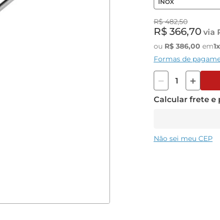
INOX
R$
482
,
50
R$
366
,
70
via 
ou
R$
386
,
00
em
1
Formas de pagam
Calcular frete e
Não sei meu CEP