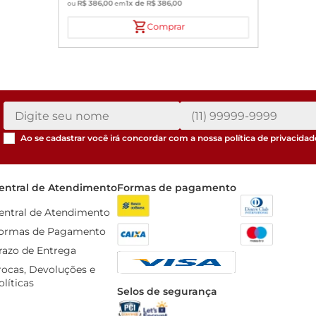
R$
386
,
00
1
x de
R$
386
,
00
ou
em
Comprar
Ao se cadastrar você irá concordar com a nossa
política de privacidad
entral de Atendimento
Formas de pagamento
entral de Atendimento
ormas de Pagamento
razo de Entrega
rocas, Devoluções e 
olíticas
Selos de segurança