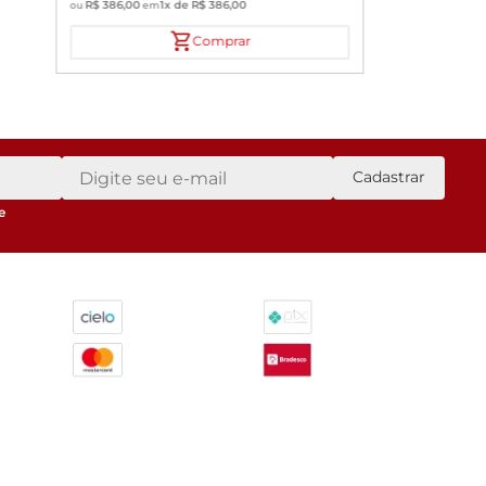
R$
386
,
00
1
x de
R$
386
,
00
ou
em
Comprar
Cadastrar
e