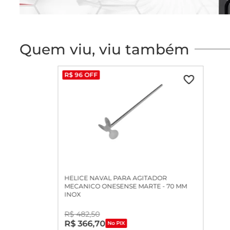
Quem viu, viu também
R$
96
OFF
HELICE NAVAL PARA AGITADOR
MECANICO ONESENSE MARTE - 70 MM
INOX
R$
482
,
50
R$
366
,
70
No PIX