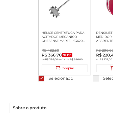
HELICE CENTRIFUGA PARA
DENSIMET
AGITADOR MECANICO
MEDIDOR 
ONESENSE MARTE - 63X20
APARENTE 
MM INOX
COR VER
R$
482
,
50
R$
290
,
0
R$
366
,
70
R$
220
,
No PIX
R$
386
,
00
1
x de
R$
386
,
00
R$
232
,
00
ou
em
ou
Comprar
Selecionado
Sele
Sobre o produto