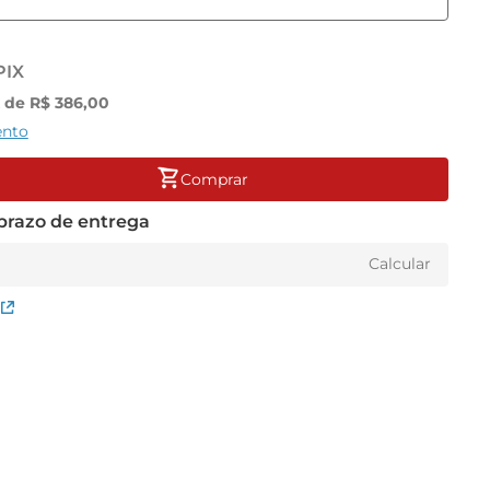
PIX
x de
R$
386
,
00
ento
Comprar
 prazo de entrega
Calcular