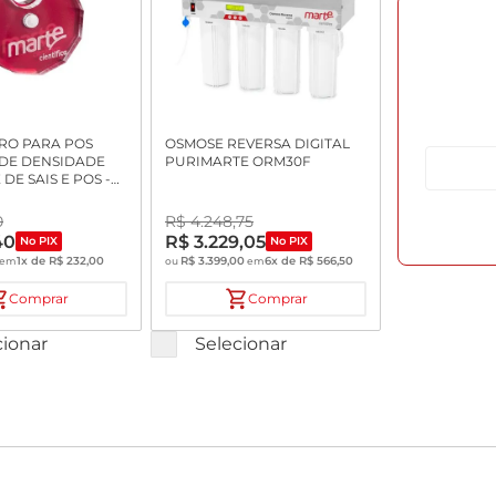
RO PARA POS
OSMOSE REVERSA DIGITAL
DE DENSIDADE
PURIMARTE ORM30F
DE SAIS E POS -
MELHO
0
R$
4
.
248
,
75
40
R$
3
.
229
,
05
No PIX
No PIX
1
x de
R$
232
,
00
R$
3
.
399
,
00
6
x de
R$
566
,
50
em
ou
em
Comprar
Comprar
cionar
Selecionar