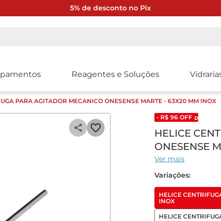
5% de desconto no Pix
ipamentos
Reagentes e Soluções
Vidraria
FUGA PARA AGITADOR MECANICO ONESENSE MARTE - 63X20 MM INOX
- R$
96
OFF
DESCONTO
HELICE CEN
ONESENSE M
Ver mais
Variações:
HELICE CENTRIFUG
INOX
HELICE CENTRIFUG